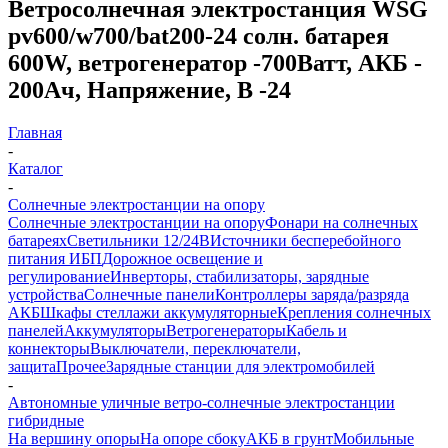
Ветросолнечная электростанция WSG
pv600/w700/bat200-24 солн. батарея
600W, ветрогенератор -700Ватт, АКБ -
200Ач, Напряжение, В -24
Главная
-
Каталог
-
Солнечные электростанции на опору
Солнечные электростанции на опору
Фонари на солнечных
батареях
Светильники 12/24В
Источники бесперебойного
питания ИБП
Дорожное освещение и
регулирование
Инверторы, стабилизаторы, зарядные
устройства
Солнечные панели
Контроллеры заряда/разряда
АКБ
Шкафы стеллажи аккумуляторные
Крепления солнечных
панелей
Аккумуляторы
Ветрогенераторы
Кабель и
коннекторы
Выключатели, переключатели,
защита
Прочее
Зарядные станции для электромобилей
-
Автономные уличные ветро-солнечные электростанции
гибридные
На вершину опоры
На опоре сбоку
АКБ в грунт
Мобильные