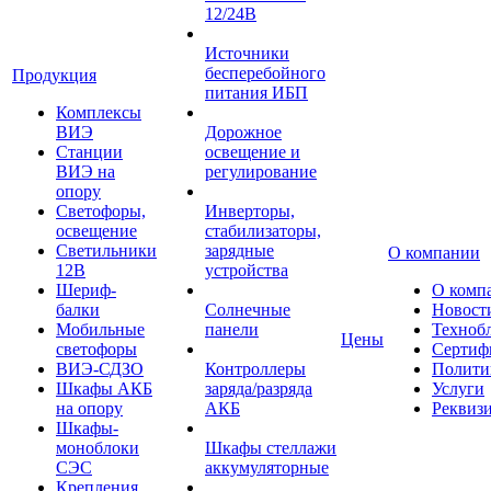
12/24В
Источники
бесперебойного
Продукция
питания ИБП
Комплексы
ВИЭ
Дорожное
Станции
освещение и
ВИЭ на
регулирование
опору
Светофоры,
Инверторы,
освещение
стабилизаторы,
Светильники
зарядные
О компании
12В
устройства
Шериф-
О комп
балки
Солнечные
Новост
Мобильные
панели
Техноб
Цены
светофоры
Сертиф
ВИЭ-СДЗО
Контроллеры
Полити
Шкафы АКБ
заряда/разряда
Услуги
на опору
АКБ
Реквиз
Шкафы-
моноблоки
Шкафы стеллажи
СЭС
аккумуляторные
Крепления