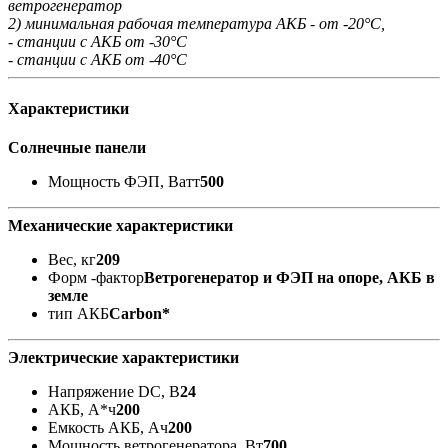
ветрогенератор
2) минимальная рабочая температура АКБ - от -20°С,
- станции с АКБ от -30°С
- станции с АКБ от -40°С
Характеристики
Солнечные панели
Мощность ФЭП, Ватт
500
Механические характеристики
Вес, кг
209
Форм -фактор
Ветрогенератор и ФЭП на опоре, АКБ в
земле
тип АКБ
Carbon*
Электрические характеристики
Напряжение DC, В
24
АКБ, А*ч
200
Емкость АКБ, Ач
200
Мощность ветрогенератора, Вт
700