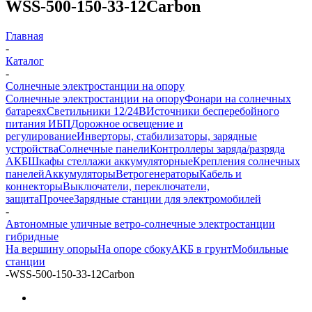
WSS-500-150-33-12Carbon
Главная
-
Каталог
-
Солнечные электростанции на опору
Солнечные электростанции на опору
Фонари на солнечных
батареях
Светильники 12/24В
Источники бесперебойного
питания ИБП
Дорожное освещение и
регулирование
Инверторы, стабилизаторы, зарядные
устройства
Солнечные панели
Контроллеры заряда/разряда
АКБ
Шкафы стеллажи аккумуляторные
Крепления солнечных
панелей
Аккумуляторы
Ветрогенераторы
Кабель и
коннекторы
Выключатели, переключатели,
защита
Прочее
Зарядные станции для электромобилей
-
Автономные уличные ветро-солнечные электростанции
гибридные
На вершину опоры
На опоре сбоку
АКБ в грунт
Мобильные
станции
-
WSS-500-150-33-12Carbon