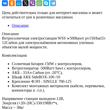
Цена действительна только для интернет-магазина и может
отличаться от цен в розничных магазинах
Описание
Описание
Ветросолнечная электростанция WSS w500hawt/ pv150/bat33-
12Carbon для электроснабжения автономных уличных
объектов малой мощности.
Комплектация:
Солнечная батарея 150W с контроллером,
Ветрогенератор -500Ватт hawt с контроллером,
АКБ - 33Ач Carbon (от -20°С),
Шкаф АКБ SideBOX-100 /10
Крепление ФЭП - SINGLE 700-125
Комплект монтажных материалов (кабели, перемычки,
коннекторы и .т.п.).
Напряжение станции выходное-12В,
Энергия (+20/-20С)-330/198Вт*ч,
Масcа ~ 38кг