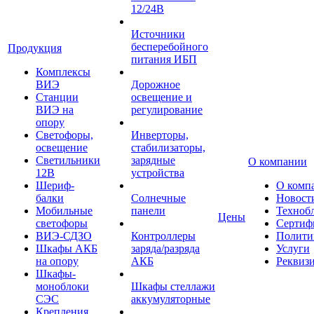
12/24В
Источники
бесперебойного
Продукция
питания ИБП
Комплексы
ВИЭ
Дорожное
Станции
освещение и
ВИЭ на
регулирование
опору
Светофоры,
Инверторы,
освещение
стабилизаторы,
Светильники
зарядные
О компании
12В
устройства
Шериф-
О комп
балки
Солнечные
Новост
Мобильные
панели
Техноб
Цены
светофоры
Сертиф
ВИЭ-СДЗО
Контроллеры
Полити
Шкафы АКБ
заряда/разряда
Услуги
на опору
АКБ
Реквиз
Шкафы-
моноблоки
Шкафы стеллажи
СЭС
аккумуляторные
Крепления