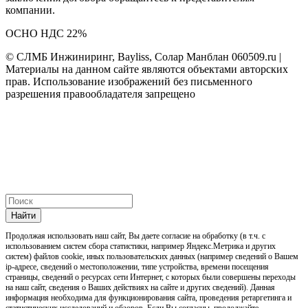
компании.
ОСНО НДС 22%
© СЛМБ Инжиниринг, Bayliss, Солар Манблан 060509.ru |
Материалы на данном сайте являются объектами авторских
прав. Использование изображений без письменного
разрешения правообладателя запрещено
Найти
Продолжая использовать наш cайт, Вы даете согласие на обработку (в т.ч. с
использованием систем сбора статистики, например Яндекс.Метрика и других
систем) файлов cookie, иных пользовательских данных (например сведений о Вашем
ip-адресе, сведений о местоположении, типе устройства, времени посещения
страницы, сведений о ресурсах сети Интернет, с которых были совершены переходы
на наш сайт, сведения о Ваших действиях на сайте и других сведений). Данная
информация необходима для функционирования сайта, проведения ретаргетинга и
статистических исследований и обзоров. Если Вы согласны, продолжайте