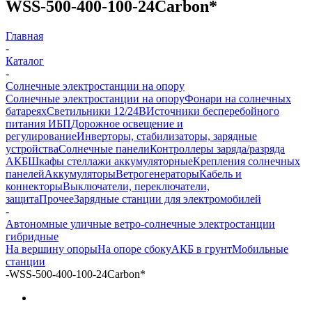
WSS-500-400-100-24Carbon*
Главная
-
Каталог
-
Солнечные электростанции на опору
Солнечные электростанции на опору
Фонари на солнечных
батареях
Светильники 12/24В
Источники бесперебойного
питания ИБП
Дорожное освещение и
регулирование
Инверторы, стабилизаторы, зарядные
устройства
Солнечные панели
Контроллеры заряда/разряда
АКБ
Шкафы стеллажи аккумуляторные
Крепления солнечных
панелей
Аккумуляторы
Ветрогенераторы
Кабель и
коннекторы
Выключатели, переключатели,
защита
Прочее
Зарядные станции для электромобилей
-
Автономные уличные ветро-солнечные электростанции
гибридные
На вершину опоры
На опоре сбоку
АКБ в грунт
Мобильные
станции
-
WSS-500-400-100-24Carbon*