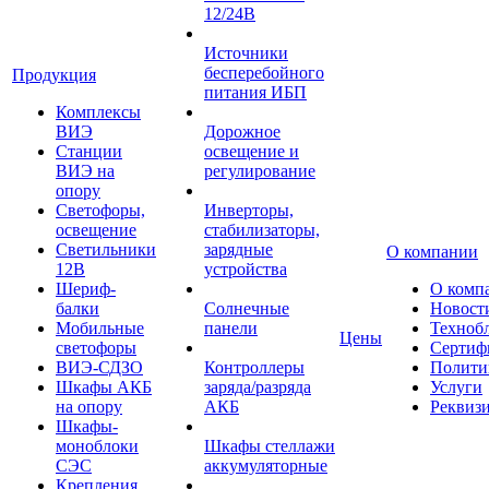
12/24В
Источники
бесперебойного
Продукция
питания ИБП
Комплексы
ВИЭ
Дорожное
Станции
освещение и
ВИЭ на
регулирование
опору
Светофоры,
Инверторы,
освещение
стабилизаторы,
Светильники
зарядные
О компании
12В
устройства
Шериф-
О комп
балки
Солнечные
Новост
Мобильные
панели
Техноб
Цены
светофоры
Сертиф
ВИЭ-СДЗО
Контроллеры
Полити
Шкафы АКБ
заряда/разряда
Услуги
на опору
АКБ
Реквиз
Шкафы-
моноблоки
Шкафы стеллажи
СЭС
аккумуляторные
Крепления