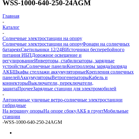
WSS-1000-640-250-24AGM
Главная
-
Каталог
-
Солнечные электростанции на опору
Солнечные электростанции на опору
Фонари на солнечных
батареях
Светильники 12/24В
Источники бесперебойного
питания ИБП
Дорожное освещение и
регулирование
Инверторы, стабилизаторы, зарядные
устройства
Солнечные панели
Контроллеры заряда/разряда
АКБ
Шкафы стеллажи аккумуляторные
Крепления солнечных
панелей
Аккумуляторы
Ветрогенераторы
Кабель и
коннекторы
Выключатели, переключатели,
защита
Прочее
Зарядные станции для электромобилей
-
Автономные уличные ветро-солнечные электростанции
гибридные
На вершину опоры
На опоре сбоку
АКБ в грунт
Мобильные
станции
-
WSS-1000-640-250-24AGM