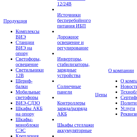
12/24В
Источники
бесперебойного
Продукция
питания ИБП
Комплексы
ВИЭ
Дорожное
Станции
освещение и
ВИЭ на
регулирование
опору
Светофоры,
Инверторы,
освещение
стабилизаторы,
Светильники
зарядные
О компании
12В
устройства
Шериф-
О комп
балки
Солнечные
Новост
Мобильные
панели
Техноб
Цены
светофоры
Сертиф
ВИЭ-СДЗО
Контроллеры
Полити
Шкафы АКБ
заряда/разряда
Услуги
на опору
АКБ
Реквиз
Шкафы-
моноблоки
Шкафы стеллажи
СЭС
аккумуляторные
Крепления