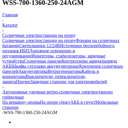
WSS-700-1360-250-24AGM
Главная
-
Каталог
-
Солнечные электростанции на опору
Солнечные электростанции на опору
Фонари на солнечных
батареях
Светильники 12/24В
Источники бесперебойного
питания ИБП
Дорожное освещение и
регулирование
Инверторы, стабилизаторы, зарядные
устройства
Солнечные панели
Контроллеры заряда/разряда
АКБ
Шкафы стеллажи аккумуляторные
Крепления солнечных
панелей
Аккумуляторы
Ветрогенераторы
Кабель и
коннекторы
Выключатели, переключатели,
защита
Прочее
Зарядные станции для электромобилей
-
Автономные уличные ветро-солнечные электростанции
гибридные
На вершину опоры
На опоре сбоку
АКБ в грунт
Мобильные
станции
-
WSS-700-1360-250-24AGM