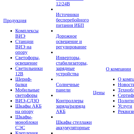
12/24В
Источники
бесперебойного
Продукция
питания ИБП
Комплексы
ВИЭ
Дорожное
Станции
освещение и
ВИЭ на
регулирование
опору
Светофоры,
Инверторы,
освещение
стабилизаторы,
Светильники
зарядные
О компании
12В
устройства
Шериф-
О комп
балки
Солнечные
Новост
Мобильные
панели
Техноб
Цены
светофоры
Сертиф
ВИЭ-СДЗО
Контроллеры
Полити
Шкафы АКБ
заряда/разряда
Услуги
на опору
АКБ
Реквиз
Шкафы-
моноблоки
Шкафы стеллажи
СЭС
аккумуляторные
Крепления