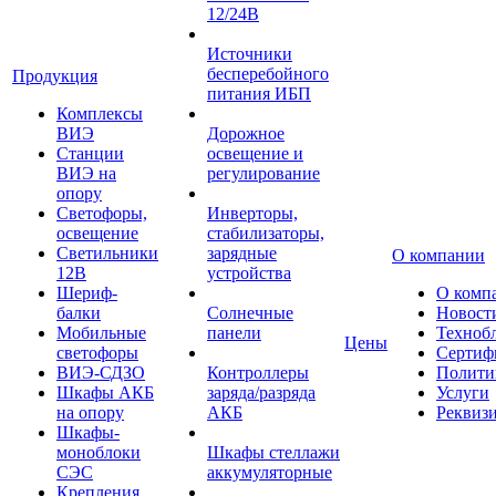
12/24В
Источники
бесперебойного
Продукция
питания ИБП
Комплексы
ВИЭ
Дорожное
Станции
освещение и
ВИЭ на
регулирование
опору
Светофоры,
Инверторы,
освещение
стабилизаторы,
Светильники
зарядные
О компании
12В
устройства
Шериф-
О комп
балки
Солнечные
Новост
Мобильные
панели
Техноб
Цены
светофоры
Сертиф
ВИЭ-СДЗО
Контроллеры
Полити
Шкафы АКБ
заряда/разряда
Услуги
на опору
АКБ
Реквиз
Шкафы-
моноблоки
Шкафы стеллажи
СЭС
аккумуляторные
Крепления