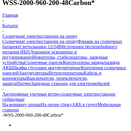
WSS-2000-960-200-48Carbon*
Главная
-
Каталог
-
Солнечные электростанции на опору
Солнечные электростанции на опору
Фонари на солнечных
батареях
Светильники 12/24В
Источники бесперебойного
питания ИБП
Дорожное освещение и
регулирование
Инверторы, стабилизаторы, зарядные
устройства
Солнечные панели
Контроллеры заряда/разряда
АКБ
Шкафы стеллажи аккумуляторные
Крепления солнечных
панелей
Аккумуляторы
Ветрогенераторы
Кабель и
коннекторы
Выключатели, переключатели,
защита
Прочее
Зарядные станции для электромобилей
-
Автономные уличные ветро-солнечные электростанции
гибридные
На вершину опоры
На опоре сбоку
АКБ в грунт
Мобильные
станции
-
WSS-2000-960-200-48Carbon*