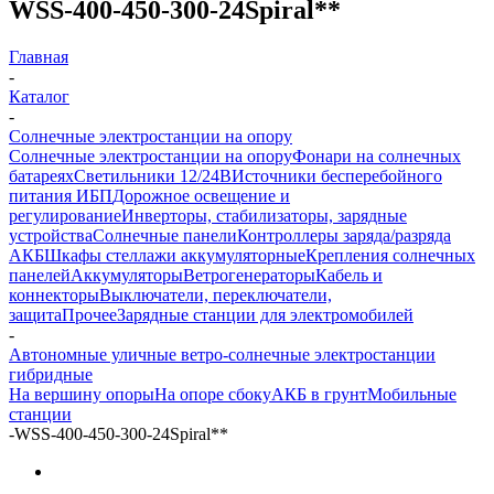
WSS-400-450-300-24Spiral**
Главная
-
Каталог
-
Солнечные электростанции на опору
Солнечные электростанции на опору
Фонари на солнечных
батареях
Светильники 12/24В
Источники бесперебойного
питания ИБП
Дорожное освещение и
регулирование
Инверторы, стабилизаторы, зарядные
устройства
Солнечные панели
Контроллеры заряда/разряда
АКБ
Шкафы стеллажи аккумуляторные
Крепления солнечных
панелей
Аккумуляторы
Ветрогенераторы
Кабель и
коннекторы
Выключатели, переключатели,
защита
Прочее
Зарядные станции для электромобилей
-
Автономные уличные ветро-солнечные электростанции
гибридные
На вершину опоры
На опоре сбоку
АКБ в грунт
Мобильные
станции
-
WSS-400-450-300-24Spiral**