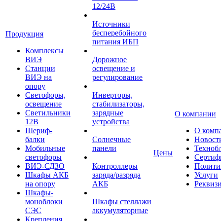
12/24В
Источники
бесперебойного
Продукция
питания ИБП
Комплексы
ВИЭ
Дорожное
Станции
освещение и
ВИЭ на
регулирование
опору
Светофоры,
Инверторы,
освещение
стабилизаторы,
Светильники
зарядные
О компании
12В
устройства
Шериф-
О комп
балки
Солнечные
Новост
Мобильные
панели
Техноб
Цены
светофоры
Сертиф
ВИЭ-СДЗО
Контроллеры
Полити
Шкафы АКБ
заряда/разряда
Услуги
на опору
АКБ
Реквиз
Шкафы-
моноблоки
Шкафы стеллажи
СЭС
аккумуляторные
Крепления