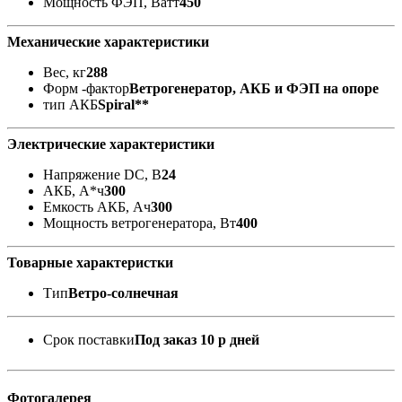
Мощность ФЭП, Ватт
450
Механические характеристики
Вес, кг
288
Форм -фактор
Ветрогенератор, АКБ и ФЭП на опоре
тип АКБ
Spiral**
Электрические характеристики
Напряжение DC, В
24
АКБ, А*ч
300
Емкость АКБ, Ач
300
Мощность ветрогенератора, Вт
400
Товарные характеристки
Тип
Ветро-солнечная
Срок поставки
Под заказ 10 р дней
Фотогалерея