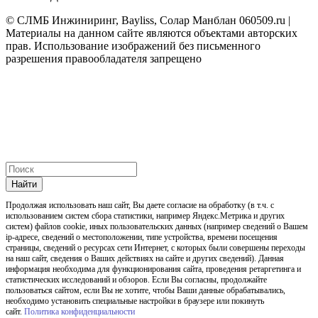
© СЛМБ Инжиниринг, Bayliss, Солар Манблан 060509.ru |
Материалы на данном сайте являются объектами авторских
прав. Использование изображений без письменного
разрешения правообладателя запрещено
Найти
Продолжая использовать наш cайт, Вы даете согласие на обработку (в т.ч. с
использованием систем сбора статистики, например Яндекс.Метрика и других
систем) файлов cookie, иных пользовательских данных (например сведений о Вашем
ip-адресе, сведений о местоположении, типе устройства, времени посещения
страницы, сведений о ресурсах сети Интернет, с которых были совершены переходы
на наш сайт, сведения о Ваших действиях на сайте и других сведений). Данная
информация необходима для функционирования сайта, проведения ретаргетинга и
статистических исследований и обзоров. Если Вы согласны, продолжайте
пользоваться сайтом, если Вы не хотите, чтобы Ваши данные обрабатывались,
необходимо установить специальные настройки в браузере или покинуть
сайт.
Политика конфиденциальности