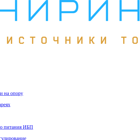
и на опору
ареях
го питания ИБП
гулирование