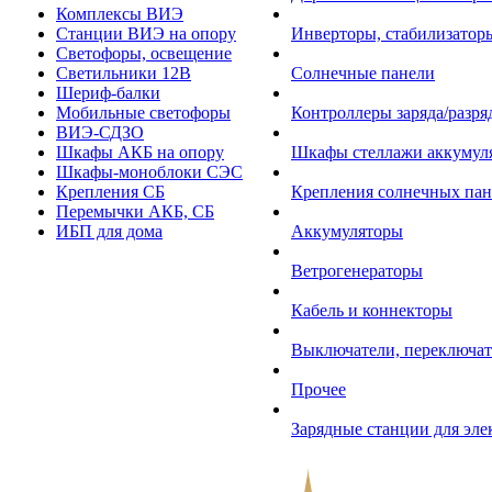
Комплексы ВИЭ
Станции ВИЭ на опору
Инверторы, стабилизаторы
Светофоры, освещение
Светильники 12В
Солнечные панели
Шериф-балки
Мобильные светофоры
Контроллеры заряда/разр
ВИЭ-СДЗО
Шкафы АКБ на опору
Шкафы стеллажи аккумул
Шкафы-моноблоки СЭС
Крепления СБ
Крепления солнечных пан
Перемычки АКБ, СБ
ИБП для дома
Аккумуляторы
Ветрогенераторы
Кабель и коннекторы
Выключатели, переключат
Прочее
Зарядные станции для эл