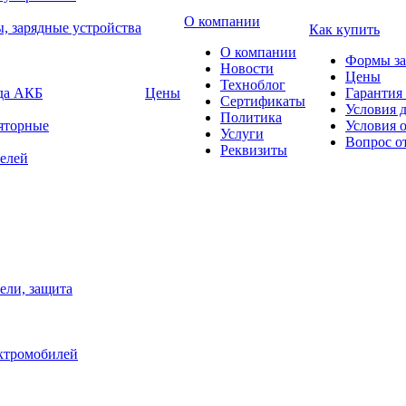
О компании
, зарядные устройства
Как купить
О компании
Формы за
Новости
Цены
Техноблог
яда АКБ
Цены
Гарантия 
Сертификаты
Условия 
Политика
яторные
Условия 
Услуги
Вопрос о
Реквизиты
елей
ели, защита
ектромобилей