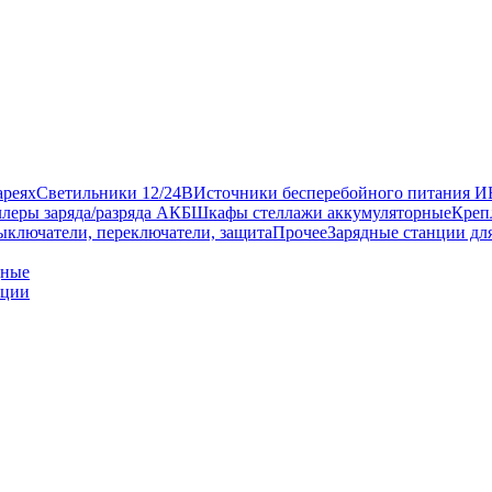
ареях
Светильники 12/24В
Источники бесперебойного питания 
леры заряда/разряда АКБ
Шкафы стеллажи аккумуляторные
Креп
ыключатели, переключатели, защита
Прочее
Зарядные станции дл
дные
нции