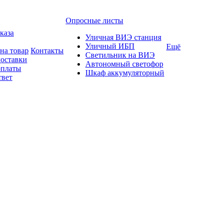
Опросные листы
каза
Уличная ВИЭ станция
Уличный ИБП
Ещё
на товар
Контакты
Светильник на ВИЭ
доставки
Автономный светофор
оплаты
Шкаф аккумуляторный
твет