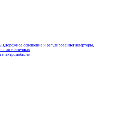
ИБП
Дорожное освещение и регулирование
Инверторы,
ления солнечных
я электромобилей