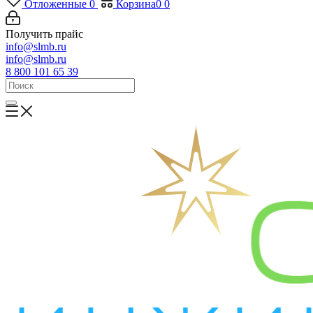
Отложенные
0
Корзина
0
0
Получить прайс
info@slmb.ru
info@slmb.ru
8 800 101 65 39