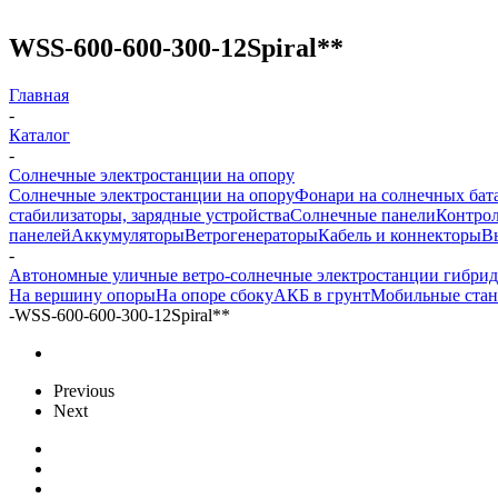
WSS-600-600-300-12Spiral**
Главная
-
Каталог
-
Солнечные электростанции на опору
Солнечные электростанции на опору
Фонари на солнечных бат
стабилизаторы, зарядные устройства
Солнечные панели
Контрол
панелей
Аккумуляторы
Ветрогенераторы
Кабель и коннекторы
В
-
Автономные уличные ветро-солнечные электростанции гибри
На вершину опоры
На опоре сбоку
АКБ в грунт
Мобильные ста
-
WSS-600-600-300-12Spiral**
Previous
Next