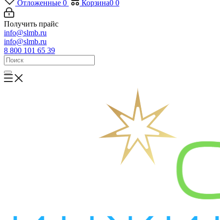
Отложенные
0
Корзина
0
0
Получить прайс
info@slmb.ru
info@slmb.ru
8 800 101 65 39