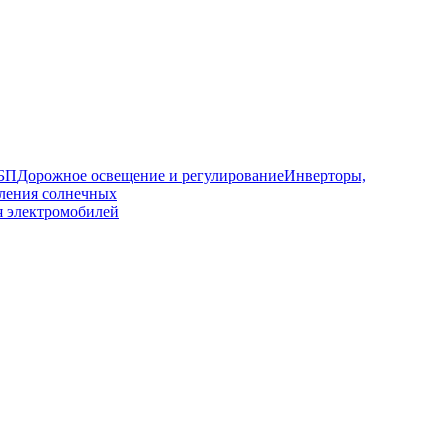
ИБП
Дорожное освещение и регулирование
Инверторы,
ления солнечных
я электромобилей