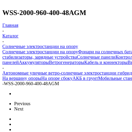
WSS-2000-960-400-48AGM
Главная
-
Каталог
-
Солнечные электростанции на опору
Солнечные электростанции на опору
Фонари на солнечных бат
стабилизаторы, зарядные устройства
Солнечные панели
Контрол
панелей
Аккумуляторы
Ветрогенераторы
Кабель и коннекторы
В
-
Автономные уличные ветро-солнечные электростанции гибри
На вершину опоры
На опоре сбоку
АКБ в грунт
Мобильные ста
-
WSS-2000-960-400-48AGM
Previous
Next