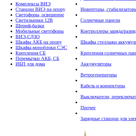
Комплексы ВИЭ
Станции ВИЭ на опору
Инверторы, стабилизаторы
Светофоры, освещение
Светильники 12В
Солнечные панели
Шериф-балки
Мобильные светофоры
Контроллеры заряда/разр
ВИЭ-СДЗО
Шкафы АКБ на опору
Шкафы стеллажи аккумул
Шкафы-моноблоки СЭС
Крепления СБ
Крепления солнечных пан
Перемычки АКБ, СБ
ИБП для дома
Аккумуляторы
Ветрогенераторы
Кабель и коннекторы
Выключатели, переключат
Прочее
Зарядные станции для эл