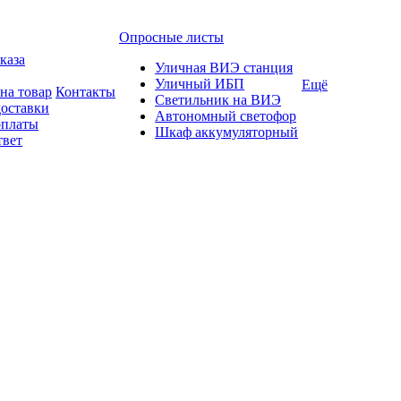
Опросные листы
каза
Уличная ВИЭ станция
Уличный ИБП
Ещё
на товар
Контакты
Светильник на ВИЭ
доставки
Автономный светофор
оплаты
Шкаф аккумуляторный
твет