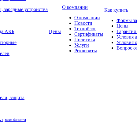
О компании
, зарядные устройства
Как купить
О компании
Формы за
Новости
Цены
Техноблог
яда АКБ
Цены
Гарантия 
Сертификаты
Условия 
Политика
яторные
Условия 
Услуги
Вопрос о
Реквизиты
елей
ели, защита
ектромобилей