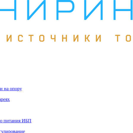
и на опору
ареях
го питания ИБП
гулирование