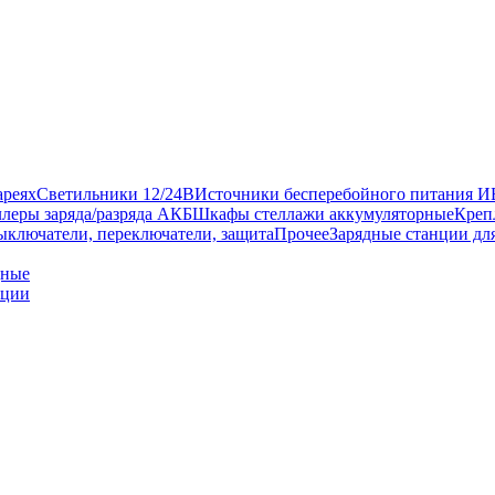
ареях
Светильники 12/24В
Источники бесперебойного питания 
леры заряда/разряда АКБ
Шкафы стеллажи аккумуляторные
Креп
ыключатели, переключатели, защита
Прочее
Зарядные станции дл
дные
нции