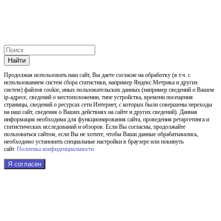
Найти
Продолжая использовать наш cайт, Вы даете согласие на обработку (в т.ч. с
использованием систем сбора статистики, например Яндекс.Метрика и других
систем) файлов cookie, иных пользовательских данных (например сведений о Вашем
ip-адресе, сведений о местоположении, типе устройства, времени посещения
страницы, сведений о ресурсах сети Интернет, с которых были совершены переходы
на наш сайт, сведения о Ваших действиях на сайте и других сведений). Данная
информация необходима для функционирования сайта, проведения ретаргетинга и
статистических исследований и обзоров. Если Вы согласны, продолжайте
пользоваться сайтом, если Вы не хотите, чтобы Ваши данные обрабатывались,
необходимо установить специальные настройки в браузере или покинуть
сайт.
Политика конфиденциальности
Я согласен