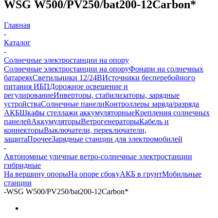
WSG W500/PV250/bat200-12Carbon*
Главная
-
Каталог
-
Солнечные электростанции на опору
Солнечные электростанции на опору
Фонари на солнечных
батареях
Светильники 12/24В
Источники бесперебойного
питания ИБП
Дорожное освещение и
регулирование
Инверторы, стабилизаторы, зарядные
устройства
Солнечные панели
Контроллеры заряда/разряда
АКБ
Шкафы стеллажи аккумуляторные
Крепления солнечных
панелей
Аккумуляторы
Ветрогенераторы
Кабель и
коннекторы
Выключатели, переключатели,
защита
Прочее
Зарядные станции для электромобилей
-
Автономные уличные ветро-солнечные электростанции
гибридные
На вершину опоры
На опоре сбоку
АКБ в грунт
Мобильные
станции
-
WSG W500/PV250/bat200-12Carbon*