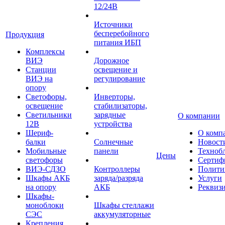
12/24В
Источники
бесперебойного
Продукция
питания ИБП
Комплексы
ВИЭ
Дорожное
Станции
освещение и
ВИЭ на
регулирование
опору
Светофоры,
Инверторы,
освещение
стабилизаторы,
Светильники
зарядные
О компании
12В
устройства
Шериф-
О комп
балки
Солнечные
Новост
Мобильные
панели
Техноб
Цены
светофоры
Сертиф
ВИЭ-СДЗО
Контроллеры
Полити
Шкафы АКБ
заряда/разряда
Услуги
на опору
АКБ
Реквиз
Шкафы-
моноблоки
Шкафы стеллажи
СЭС
аккумуляторные
Крепления