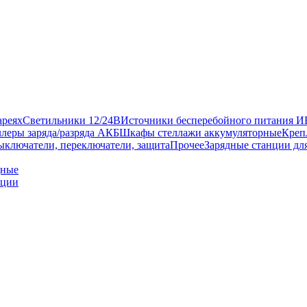
ареях
Светильники 12/24В
Источники бесперебойного питания 
леры заряда/разряда АКБ
Шкафы стеллажи аккумуляторные
Креп
ыключатели, переключатели, защита
Прочее
Зарядные станции дл
дные
нции