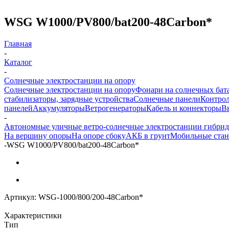
WSG W1000/PV800/bat200-48Carbon*
Главная
-
Каталог
-
Солнечные электростанции на опору
Солнечные электростанции на опору
Фонари на солнечных бат
стабилизаторы, зарядные устройства
Солнечные панели
Контрол
панелей
Аккумуляторы
Ветрогенераторы
Кабель и коннекторы
В
-
Автономные уличные ветро-солнечные электростанции гибри
На вершину опоры
На опоре сбоку
АКБ в грунт
Мобильные ста
-
WSG W1000/PV800/bat200-48Carbon*
Артикул:
WSG-1000/800/200-48Carbon*
Характеристики
Тип