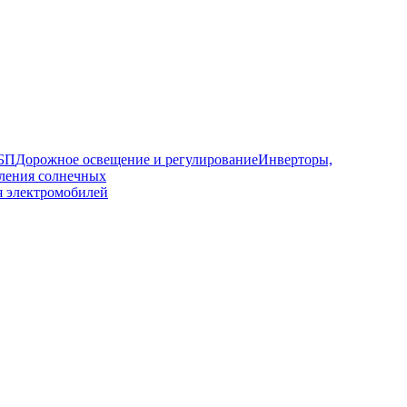
ИБП
Дорожное освещение и регулирование
Инверторы,
ления солнечных
я электромобилей