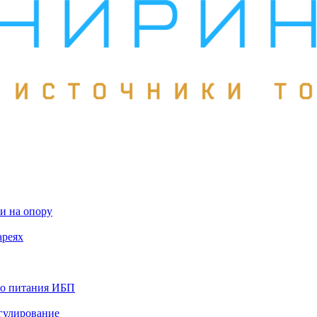
и на опору
ареях
го питания ИБП
гулирование