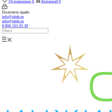
Отложенные
0
Корзина
0
0
Получить прайс
info@slmb.ru
info@slmb.ru
8 800 101 65 39