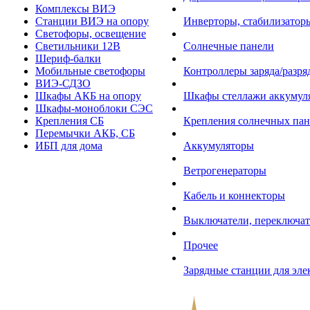
Комплексы ВИЭ
Станции ВИЭ на опору
Инверторы, стабилизаторы
Светофоры, освещение
Светильники 12В
Солнечные панели
Шериф-балки
Мобильные светофоры
Контроллеры заряда/разр
ВИЭ-СДЗО
Шкафы АКБ на опору
Шкафы стеллажи аккумул
Шкафы-моноблоки СЭС
Крепления СБ
Крепления солнечных пан
Перемычки АКБ, СБ
ИБП для дома
Аккумуляторы
Ветрогенераторы
Кабель и коннекторы
Выключатели, переключат
Прочее
Зарядные станции для эл