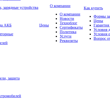
О компании
, зарядные устройства
Как купить
О компании
Формы за
Новости
Цены
Техноблог
яда АКБ
Цены
Гарантия 
Сертификаты
Условия 
Политика
яторные
Условия 
Услуги
Вопрос о
Реквизиты
елей
ели, защита
ектромобилей