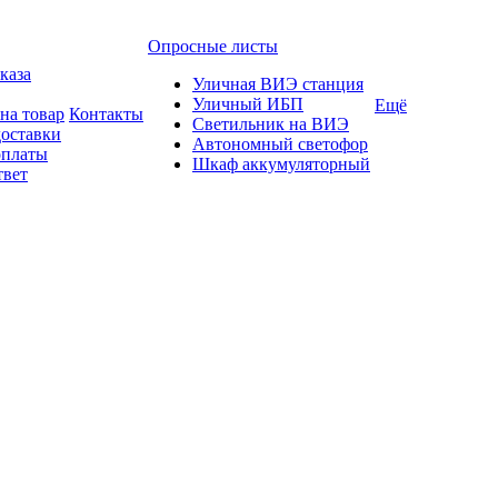
Опросные листы
каза
Уличная ВИЭ станция
Уличный ИБП
Ещё
на товар
Контакты
Светильник на ВИЭ
доставки
Автономный светофор
оплаты
Шкаф аккумуляторный
твет