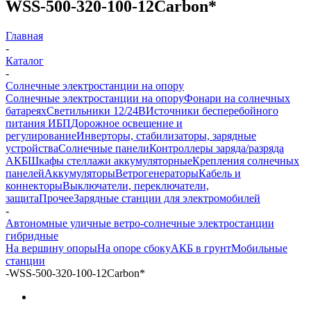
WSS-500-320-100-12Carbon*
Главная
-
Каталог
-
Солнечные электростанции на опору
Солнечные электростанции на опору
Фонари на солнечных
батареях
Светильники 12/24В
Источники бесперебойного
питания ИБП
Дорожное освещение и
регулирование
Инверторы, стабилизаторы, зарядные
устройства
Солнечные панели
Контроллеры заряда/разряда
АКБ
Шкафы стеллажи аккумуляторные
Крепления солнечных
панелей
Аккумуляторы
Ветрогенераторы
Кабель и
коннекторы
Выключатели, переключатели,
защита
Прочее
Зарядные станции для электромобилей
-
Автономные уличные ветро-солнечные электростанции
гибридные
На вершину опоры
На опоре сбоку
АКБ в грунт
Мобильные
станции
-
WSS-500-320-100-12Carbon*