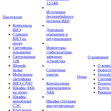
12/24В
Источники
бесперебойного
Продукция
питания ИБП
Комплексы
ВИЭ
Дорожное
Станции
освещение и
ВИЭ на
регулирование
опору
Светофоры,
Инверторы,
освещение
стабилизаторы,
Светильники
зарядные
О компании
12В
устройства
Шериф-
О комп
балки
Солнечные
Новост
Мобильные
панели
Техноб
Цены
светофоры
Сертиф
ВИЭ-СДЗО
Контроллеры
Полити
Шкафы АКБ
заряда/разряда
Услуги
на опору
АКБ
Реквиз
Шкафы-
моноблоки
Шкафы стеллажи
СЭС
аккумуляторные
Крепления