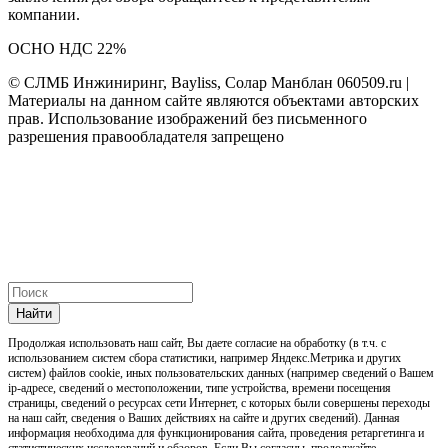
компании.
ОСНО НДС 22%
© СЛМБ Инжиниринг, Bayliss, Солар Манблан 060509.ru |
Материалы на данном сайте являются объектами авторских
прав. Использование изображений без письменного
разрешения правообладателя запрещено
Найти
Продолжая использовать наш cайт, Вы даете согласие на обработку (в т.ч. с
использованием систем сбора статистики, например Яндекс.Метрика и других
систем) файлов cookie, иных пользовательских данных (например сведений о Вашем
ip-адресе, сведений о местоположении, типе устройства, времени посещения
страницы, сведений о ресурсах сети Интернет, с которых были совершены переходы
на наш сайт, сведения о Ваших действиях на сайте и других сведений). Данная
информация необходима для функционирования сайта, проведения ретаргетинга и
статистических исследований и обзоров. Если Вы согласны, продолжайте