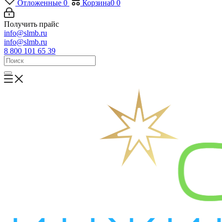
Отложенные
0
Корзина
0
0
Получить прайс
info@slmb.ru
info@slmb.ru
8 800 101 65 39