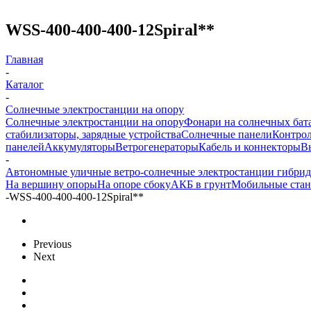
WSS-400-400-400-12Spiral**
Главная
-
Каталог
-
Солнечные электростанции на опору
Солнечные электростанции на опору
Фонари на солнечных бат
стабилизаторы, зарядные устройства
Солнечные панели
Контрол
панелей
Аккумуляторы
Ветрогенераторы
Кабель и коннекторы
В
-
Автономные уличные ветро-солнечные электростанции гибри
На вершину опоры
На опоре сбоку
АКБ в грунт
Мобильные ста
-
WSS-400-400-400-12Spiral**
Previous
Next