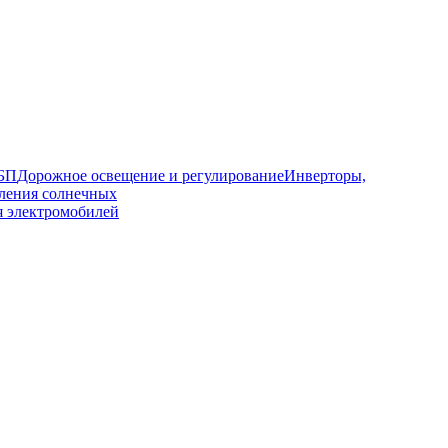
ИБП
Дорожное освещение и регулирование
Инверторы,
ления солнечных
я электромобилей