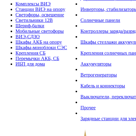
Комплексы ВИЭ
Станции ВИЭ на опору
Инверторы, стабилизаторы
Светофоры, освещение
Светильники 12В
Солнечные панели
Шериф-балки
Мобильные светофоры
Контроллеры заряда/разр
ВИЭ-СДЗО
Шкафы АКБ на опору
Шкафы стеллажи аккумул
Шкафы-моноблоки СЭС
Крепления СБ
Крепления солнечных пан
Перемычки АКБ, СБ
ИБП для дома
Аккумуляторы
Ветрогенераторы
Кабель и коннекторы
Выключатели, переключат
Прочее
Зарядные станции для эл