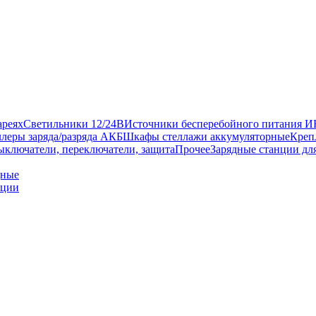
ареях
Светильники 12/24В
Источники бесперебойного питания 
леры заряда/разряда АКБ
Шкафы стеллажи аккумуляторные
Креп
ыключатели, переключатели, защита
Прочее
Зарядные станции дл
дные
нции