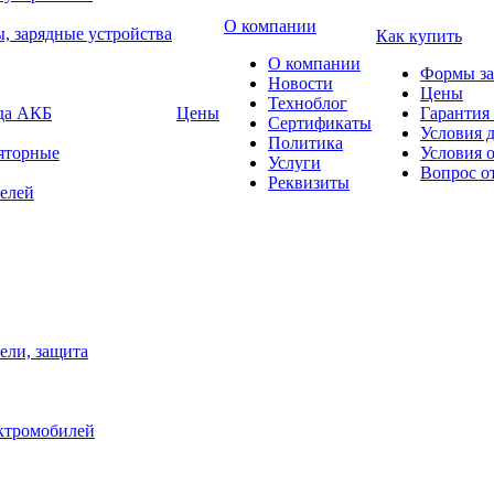
О компании
, зарядные устройства
Как купить
О компании
Формы за
Новости
Цены
Техноблог
яда АКБ
Цены
Гарантия 
Сертификаты
Условия 
Политика
яторные
Условия 
Услуги
Вопрос о
Реквизиты
елей
ели, защита
ектромобилей