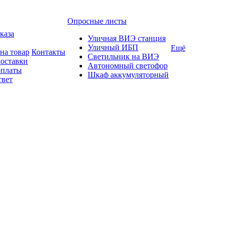
Опросные листы
каза
Уличная ВИЭ станция
Уличный ИБП
Ещё
на товар
Контакты
Светильник на ВИЭ
доставки
Автономный светофор
оплаты
Шкаф аккумуляторный
твет