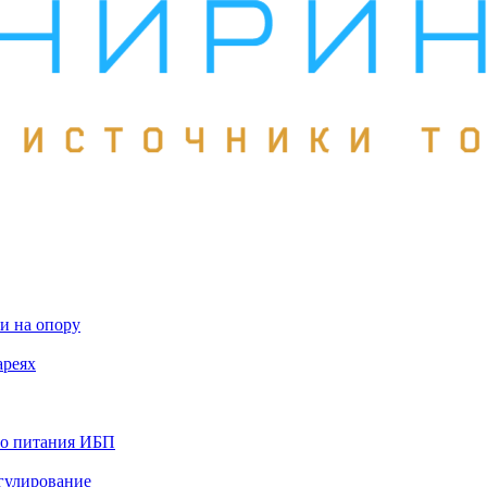
и на опору
ареях
го питания ИБП
гулирование