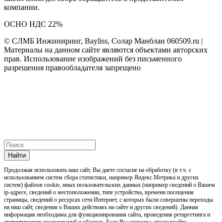
компании.
ОСНО НДС 22%
© СЛМБ Инжиниринг, Bayliss, Солар Манблан 060509.ru |
Материалы на данном сайте являются объектами авторских
прав. Использование изображений без письменного
разрешения правообладателя запрещено
Найти
Продолжая использовать наш cайт, Вы даете согласие на обработку (в т.ч. с
использованием систем сбора статистики, например Яндекс.Метрика и других
систем) файлов cookie, иных пользовательских данных (например сведений о Вашем
ip-адресе, сведений о местоположении, типе устройства, времени посещения
страницы, сведений о ресурсах сети Интернет, с которых были совершены переходы
на наш сайт, сведения о Ваших действиях на сайте и других сведений). Данная
информация необходима для функционирования сайта, проведения ретаргетинга и
статистических исследований и обзоров. Если Вы согласны, продолжайте