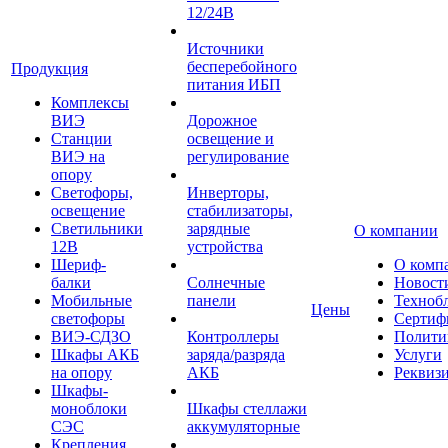
12/24В
Источники
бесперебойного
Продукция
питания ИБП
Комплексы
ВИЭ
Дорожное
Станции
освещение и
ВИЭ на
регулирование
опору
Светофоры,
Инверторы,
освещение
стабилизаторы,
Светильники
зарядные
О компании
12В
устройства
Шериф-
О комп
балки
Солнечные
Новост
Мобильные
панели
Техноб
Цены
светофоры
Сертиф
ВИЭ-СДЗО
Контроллеры
Полити
Шкафы АКБ
заряда/разряда
Услуги
на опору
АКБ
Реквиз
Шкафы-
моноблоки
Шкафы стеллажи
СЭС
аккумуляторные
Крепления