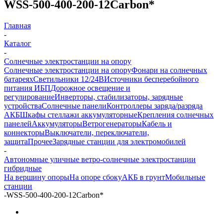
WSS-500-400-200-12Carbon*
Главная
-
Каталог
-
Солнечные электростанции на опору
Солнечные электростанции на опору
Фонари на солнечных
батареях
Светильники 12/24В
Источники бесперебойного
питания ИБП
Дорожное освещение и
регулирование
Инверторы, стабилизаторы, зарядные
устройства
Солнечные панели
Контроллеры заряда/разряда
АКБ
Шкафы стеллажи аккумуляторные
Крепления солнечных
панелей
Аккумуляторы
Ветрогенераторы
Кабель и
коннекторы
Выключатели, переключатели,
защита
Прочее
Зарядные станции для электромобилей
-
Автономные уличные ветро-солнечные электростанции
гибридные
На вершину опоры
На опоре сбоку
АКБ в грунт
Мобильные
станции
-
WSS-500-400-200-12Carbon*