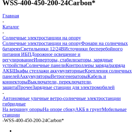
WSS-400-450-200-24Carbon*
Главная
-
Каталог
-
Солнечные электростанции на опору
Солнечные электростанции на опору
Фонари на солнечных
батареях
Светильники 12/24В
Источники бесперебойного
питания ИБП
Дорожное освещение и
регулирование
Инверторы, стабилизаторы, зарядные
устройства
Солнечные панели
Контроллеры заряда/разряда
АКБ
Шкафы стеллажи аккумуляторные
Крепления солнечных
панелей
Аккумуляторы
Ветрогенераторы
Кабель и
коннекторы
Выключатели, переключатели,
защита
Прочее
Зарядные станции для электромобилей
-
Автономные уличные ветро-солнечные электростанции
гибридные
На вершину опоры
На опоре сбоку
АКБ в грунт
Мобильные
станции
-
WSS-400-450-200-24Carbon*