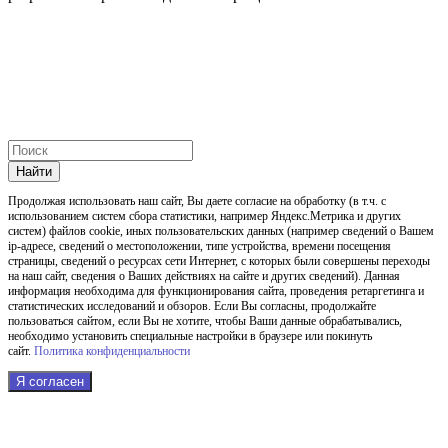
Найти
Продолжая использовать наш cайт, Вы даете согласие на обработку (в т.ч. с
использованием систем сбора статистики, например Яндекс.Метрика и других
систем) файлов cookie, иных пользовательских данных (например сведений о Вашем
ip-адресе, сведений о местоположении, типе устройства, времени посещения
страницы, сведений о ресурсах сети Интернет, с которых были совершены переходы
на наш сайт, сведения о Ваших действиях на сайте и других сведений). Данная
информация необходима для функционирования сайта, проведения ретаргетинга и
статистических исследований и обзоров. Если Вы согласны, продолжайте
пользоваться сайтом, если Вы не хотите, чтобы Ваши данные обрабатывались,
необходимо установить специальные настройки в браузере или покинуть
сайт.
Политика конфиденциальности
Я согласен