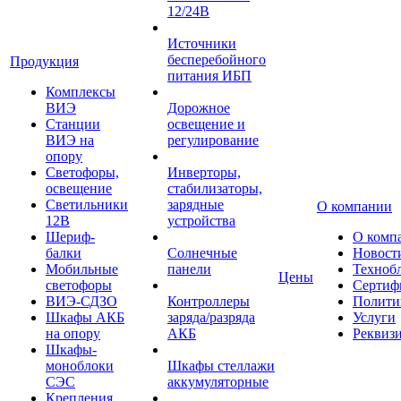
12/24В
Источники
бесперебойного
Продукция
питания ИБП
Комплексы
ВИЭ
Дорожное
Станции
освещение и
ВИЭ на
регулирование
опору
Светофоры,
Инверторы,
освещение
стабилизаторы,
Светильники
зарядные
О компании
12В
устройства
Шериф-
О комп
балки
Солнечные
Новост
Мобильные
панели
Техноб
Цены
светофоры
Сертиф
ВИЭ-СДЗО
Контроллеры
Полити
Шкафы АКБ
заряда/разряда
Услуги
на опору
АКБ
Реквиз
Шкафы-
моноблоки
Шкафы стеллажи
СЭС
аккумуляторные
Крепления