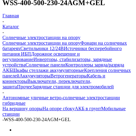
WSS-400-500-230-24AGM+GEL
Главная
-
Каталог
-
Солнечные электростанции на опору
Солнечные электростанции на опору
Фонари на солнечных
батареях
Светильники 12/24В
Источники бесперебойного
питания ИБП
Дорожное освещение и
регулирование
Инверторы, стабилизаторы, зарядные
устройства
Солнечные панели
Контроллеры заряда/разряда
АКБ
Шкафы стеллажи аккумуляторные
Крепления солнечных
панелей
Аккумуляторы
Ветрогенераторы
Кабель и
коннекторы
Выключатели, переключатели,
защита
Прочее
Зарядные станции для электромобилей
-
Автономные уличные ветро-солнечные электростанции
гибридные
На вершину опоры
На опоре сбоку
АКБ в грунт
Мобильные
станции
-
WSS-400-500-230-24AGM+GEL