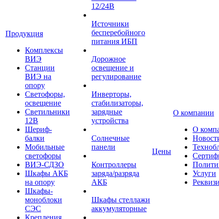
12/24В
Источники
бесперебойного
Продукция
питания ИБП
Комплексы
ВИЭ
Дорожное
Станции
освещение и
ВИЭ на
регулирование
опору
Светофоры,
Инверторы,
освещение
стабилизаторы,
Светильники
зарядные
О компании
12В
устройства
Шериф-
О комп
балки
Солнечные
Новост
Мобильные
панели
Техноб
Цены
светофоры
Сертиф
ВИЭ-СДЗО
Контроллеры
Полити
Шкафы АКБ
заряда/разряда
Услуги
на опору
АКБ
Реквиз
Шкафы-
моноблоки
Шкафы стеллажи
СЭС
аккумуляторные
Крепления