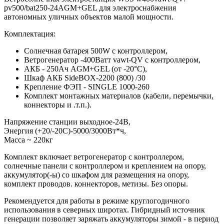
pv500/bat250-24AGM+GEL для электроснабжения
автономных уличных объектов малой мощности.
Комплектация:
Солнечная батарея 500W с контроллером,
Ветрогенератор -400Ватт vawt-QV с контроллером,
АКБ - 250Ач AGM+GEL (от -20°С),
Шкаф АКБ SideBOX-2200 (800) /30
Крепление ФЭП - SINGLE 1000-260
Комплект монтажных материалов (кабели, перемычки,
коннекторы и .т.п.).
Напряжение станции выходное-24В,
Энергия (+20/-20С)-5000/3000Вт*ч,
Масcа ~ 220кг
Комплект включает ветрогенератор с контроллером,
солнечные панели с контроллером и креплением на опору,
аккумулятор(-ы) со шкафом для размещения на опору,
комплект проводов. коннекторов, метизы. Без опоры.
Рекомендуется для работы в режиме круглогодичного
использования в северных широтах. Гибридный источник
генерации позволяет заряжать аккумуляторы зимой - в период