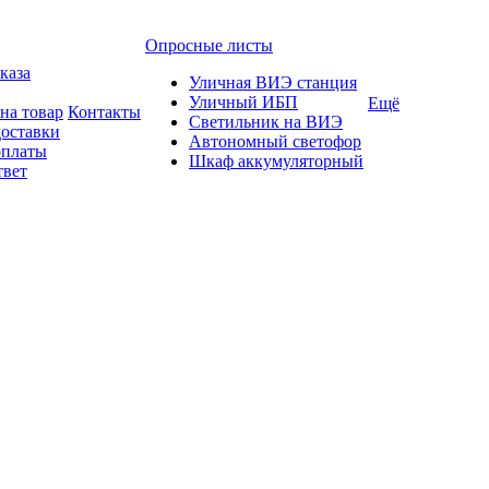
Опросные листы
каза
Уличная ВИЭ станция
Уличный ИБП
Ещё
на товар
Контакты
Светильник на ВИЭ
доставки
Автономный светофор
оплаты
Шкаф аккумуляторный
твет