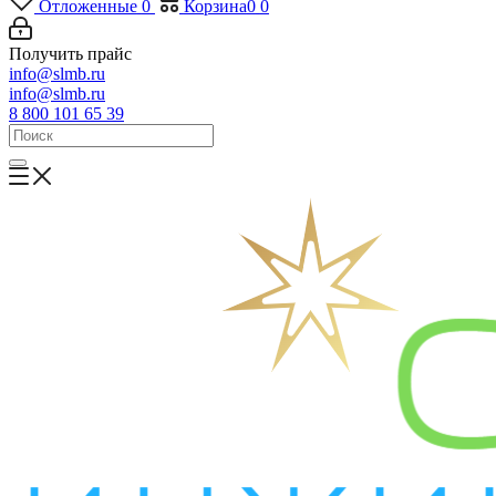
Отложенные
0
Корзина
0
0
Получить прайс
info@slmb.ru
info@slmb.ru
8 800 101 65 39