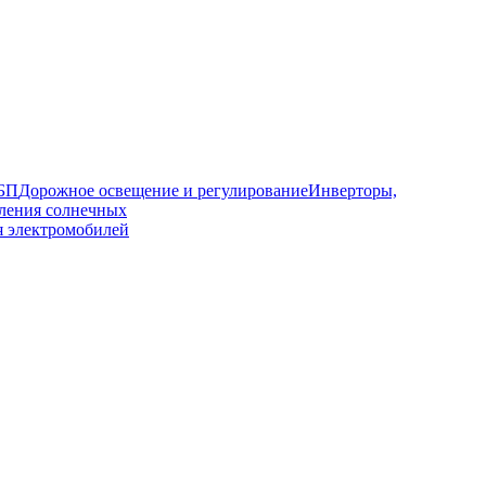
ИБП
Дорожное освещение и регулирование
Инверторы,
ления солнечных
я электромобилей