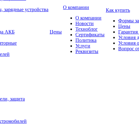
О компании
, зарядные устройства
Как купить
О компании
Формы за
Новости
Цены
Техноблог
яда АКБ
Цены
Гарантия 
Сертификаты
Условия 
Политика
яторные
Условия 
Услуги
Вопрос о
Реквизиты
елей
ели, защита
ектромобилей