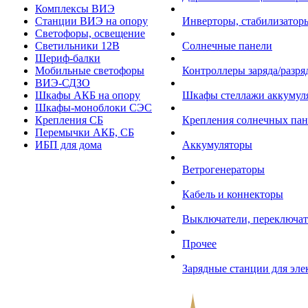
Комплексы ВИЭ
Станции ВИЭ на опору
Инверторы, стабилизаторы
Светофоры, освещение
Светильники 12В
Солнечные панели
Шериф-балки
Мобильные светофоры
Контроллеры заряда/разр
ВИЭ-СДЗО
Шкафы АКБ на опору
Шкафы стеллажи аккумул
Шкафы-моноблоки СЭС
Крепления СБ
Крепления солнечных пан
Перемычки АКБ, СБ
ИБП для дома
Аккумуляторы
Ветрогенераторы
Кабель и коннекторы
Выключатели, переключат
Прочее
Зарядные станции для эл