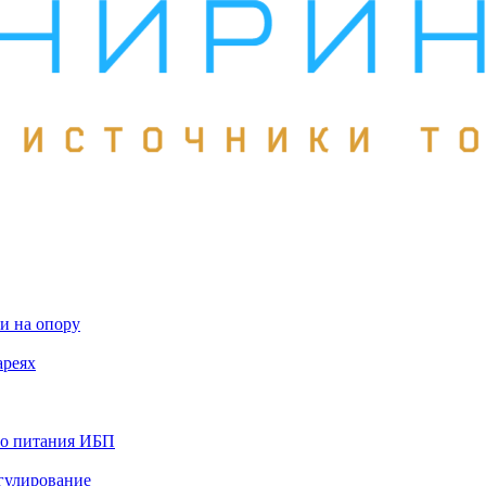
и на опору
ареях
го питания ИБП
гулирование