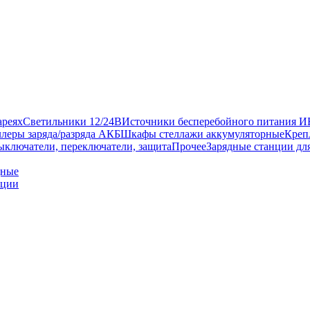
ареях
Светильники 12/24В
Источники бесперебойного питания 
леры заряда/разряда АКБ
Шкафы стеллажи аккумуляторные
Креп
ыключатели, переключатели, защита
Прочее
Зарядные станции дл
дные
нции