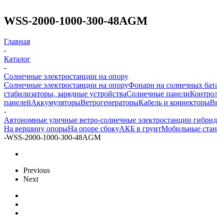
WSS-2000-1000-300-48AGM
Главная
-
Каталог
-
Солнечные электростанции на опору
Солнечные электростанции на опору
Фонари на солнечных бат
стабилизаторы, зарядные устройства
Солнечные панели
Контрол
панелей
Аккумуляторы
Ветрогенераторы
Кабель и коннекторы
В
-
Автономные уличные ветро-солнечные электростанции гибри
На вершину опоры
На опоре сбоку
АКБ в грунт
Мобильные ста
-
WSS-2000-1000-300-48AGM
Previous
Next