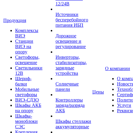
12/24В
Источники
бесперебойного
Продукция
питания ИБП
Комплексы
ВИЭ
Дорожное
Станции
освещение и
ВИЭ на
регулирование
опору
Светофоры,
Инверторы,
освещение
стабилизаторы,
Светильники
зарядные
О компании
12В
устройства
Шериф-
О комп
балки
Солнечные
Новост
Мобильные
панели
Техноб
Цены
светофоры
Сертиф
ВИЭ-СДЗО
Контроллеры
Полити
Шкафы АКБ
заряда/разряда
Услуги
на опору
АКБ
Реквиз
Шкафы-
моноблоки
Шкафы стеллажи
СЭС
аккумуляторные
Крепления