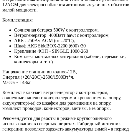
12AGM для электроснабжения автономных уличных объектов
малой мощности.
Комплектация:
Солнечная батарея 500W с контроллером,
Ветрогенератор -400Ватт hawt с контроллером,
АКБ - 250Ач AGM (от -20°С),
Шкаф АКБ SideBOX-2200 (600) /30
Крепление ФЭП - SINGLE 1000-260
Комплект монтажных материалов (кабели, перемычки,
коннекторы и .т.п.).
Напряжение станции выходное-12В,
Энергия (+20/-20С)-2500/1500Вт*ч,
Масcа ~ 148кг
Комплект включает ветрогенератор с контроллером,
солнечные панели с контроллером и креплением на опору,
аккумулятор(-ы) со шкафом для размещения на опору,
комплект проводов. коннекторов, метизы. Без опоры.
Рекомендуется для работы в режиме круглогодичного
использования в северных широтах. Гибридный источник
генерации позволяет заряжать аккумуляторы зимой - в период