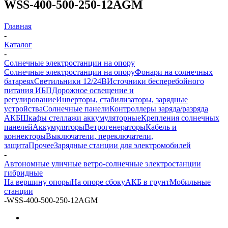
WSS-400-500-250-12AGM
Главная
-
Каталог
-
Солнечные электростанции на опору
Солнечные электростанции на опору
Фонари на солнечных
батареях
Светильники 12/24В
Источники бесперебойного
питания ИБП
Дорожное освещение и
регулирование
Инверторы, стабилизаторы, зарядные
устройства
Солнечные панели
Контроллеры заряда/разряда
АКБ
Шкафы стеллажи аккумуляторные
Крепления солнечных
панелей
Аккумуляторы
Ветрогенераторы
Кабель и
коннекторы
Выключатели, переключатели,
защита
Прочее
Зарядные станции для электромобилей
-
Автономные уличные ветро-солнечные электростанции
гибридные
На вершину опоры
На опоре сбоку
АКБ в грунт
Мобильные
станции
-
WSS-400-500-250-12AGM