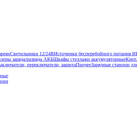
ареях
Светильники 12/24В
Источники бесперебойного питания 
леры заряда/разряда АКБ
Шкафы стеллажи аккумуляторные
Креп
ыключатели, переключатели, защита
Прочее
Зарядные станции дл
дные
нции