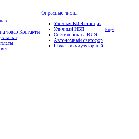
Опросные листы
каза
Уличная ВИЭ станция
Уличный ИБП
Ещё
на товар
Контакты
Светильник на ВИЭ
доставки
Автономный светофор
оплаты
Шкаф аккумуляторный
твет