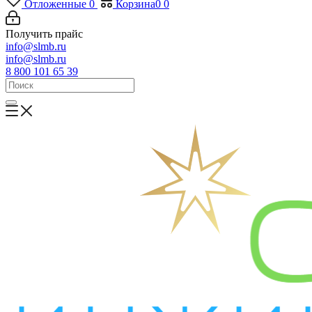
Отложенные
0
Корзина
0
0
Получить прайс
info@slmb.ru
info@slmb.ru
8 800 101 65 39