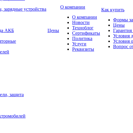
О компании
, зарядные устройства
Как купить
О компании
Формы за
Новости
Цены
Техноблог
яда АКБ
Цены
Гарантия 
Сертификаты
Условия 
Политика
яторные
Условия 
Услуги
Вопрос о
Реквизиты
елей
ели, защита
ектромобилей