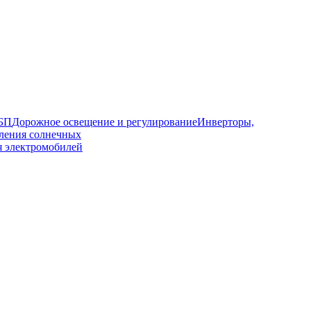
ИБП
Дорожное освещение и регулирование
Инверторы,
ления солнечных
я электромобилей