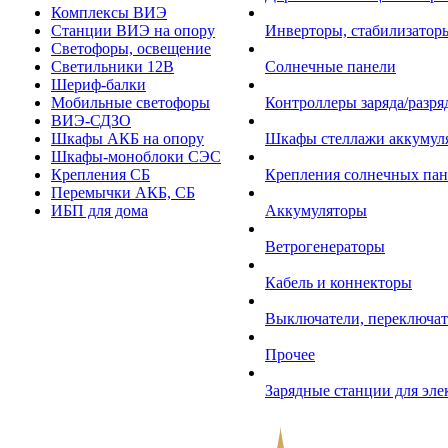
Комплексы ВИЭ
Станции ВИЭ на опору
Инверторы, стабилизаторы
Светофоры, освещение
Светильники 12В
Солнечные панели
Шериф-балки
Мобильные светофоры
Контроллеры заряда/разр
ВИЭ-СДЗО
Шкафы АКБ на опору
Шкафы стеллажи аккумул
Шкафы-моноблоки СЭС
Крепления СБ
Крепления солнечных пан
Перемычки АКБ, СБ
ИБП для дома
Аккумуляторы
Ветрогенераторы
Кабель и коннекторы
Выключатели, переключат
Прочее
Зарядные станции для эл