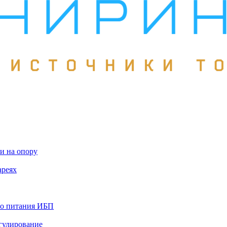
и на опору
ареях
го питания ИБП
гулирование