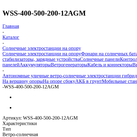
WSS-400-500-200-12AGM
Главная
-
Каталог
-
Солнечные электростанции на опору
Солнечные электростанции на опору
Фонари на солнечных бат
стабилизаторы, зарядные устройства
Солнечные панели
Контрол
панелей
Аккумуляторы
Ветрогенераторы
Кабель и коннекторы
В
-
Автономные уличные ветро-солнечные электростанции гибри
На вершину опоры
На опоре сбоку
АКБ в грунт
Мобильные ста
-
WSS-400-500-200-12AGM
Артикул:
WSS-400-500-200-12AGM
Характеристики
Тип
Ветро-солнечная