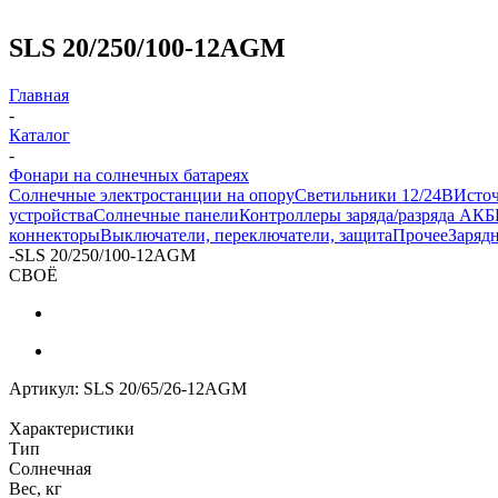
SLS 20/250/100-12AGM
Главная
-
Каталог
-
Фонари на солнечных батареях
Солнечные электростанции на опору
Светильники 12/24В
Исто
устройства
Солнечные панели
Контроллеры заряда/разряда АКБ
коннекторы
Выключатели, переключатели, защита
Прочее
Заряд
-
SLS 20/250/100-12AGM
СВОЁ
Артикул:
SLS 20/65/26-12AGM
Характеристики
Тип
Солнечная
Вес, кг