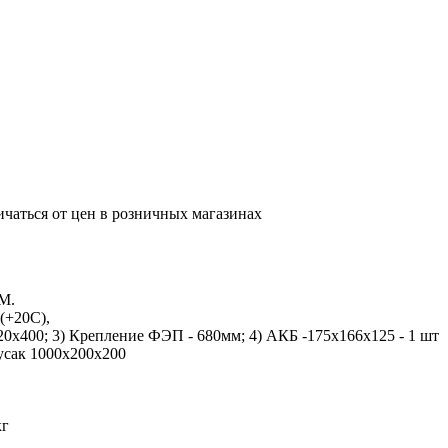
ичаться от цен в розничных магазинах
M.
(+20С),
0х400; 3) Крепление ФЭП - 680мм; 4) АКБ -175х166х125 - 1 шт
гусак 1000х200х200
кг