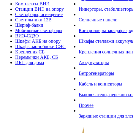
Комплексы ВИЭ
Станции ВИЭ на опору
Инверторы, стабилизаторы
Светофоры, освещение
Светильники 12В
Солнечные панели
Шериф-балки
Мобильные светофоры
Контроллеры заряда/разр
ВИЭ-СДЗО
Шкафы АКБ на опору
Шкафы стеллажи аккумул
Шкафы-моноблоки СЭС
Крепления СБ
Крепления солнечных пан
Перемычки АКБ, СБ
ИБП для дома
Аккумуляторы
Ветрогенераторы
Кабель и коннекторы
Выключатели, переключат
Прочее
Зарядные станции для эл