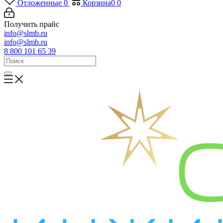
Отложенные
0
Корзина
0
0
Получить прайс
info@slmb.ru
info@slmb.ru
8 800 101 65 39