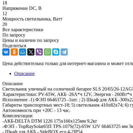
18
Напряжение DC, В
12
Мощность светильника, Ватт
20
Все характеристики
По запросу
Цены и наличие по запросу
Поделиться
Цена действительна только для интернет-магазина и может отл
Описание
Описание
Светильник уличный на солнечной батарее SLS 20/65/26-12AG
Характеристики: PV-65W, АКБ -26А*ч 12V, Энергия - 260Вт*ч 
Исполнение -1) ФЭП 66463725 -1шт. ; 2) Шкаф для АКБ -300х22
Габариты транспортных мест-18; 5) светильник 410x82x74; 6) 
Автономность при +20С - 13 час.
Комплектация:
-АКБ-DELTA DTM 1226 175х166х125мм 9,2кг
-ФЭП - TopRaySolar65П TPS-107S(72)-65W 12V 66463725 мм 3
- Шкаф для АКБ - SideBOX eco 4-2IP54