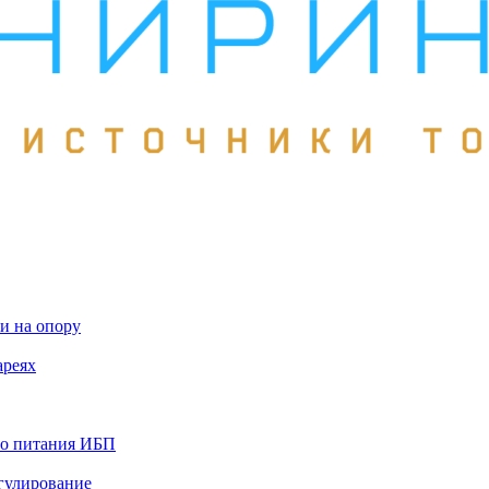
и на опору
ареях
го питания ИБП
гулирование