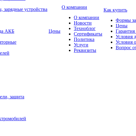
О компании
, зарядные устройства
Как купить
О компании
Формы за
Новости
Цены
Техноблог
яда АКБ
Цены
Гарантия 
Сертификаты
Условия 
Политика
яторные
Условия 
Услуги
Вопрос о
Реквизиты
елей
ели, защита
ектромобилей