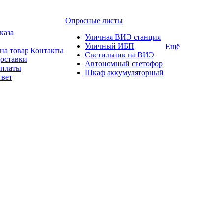
Опросные листы
каза
Уличная ВИЭ станция
Уличный ИБП
Ещё
на товар
Контакты
Светильник на ВИЭ
доставки
Автономный светофор
оплаты
Шкаф аккумуляторный
твет