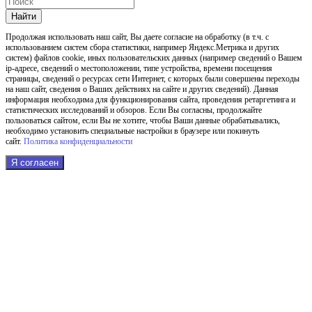
Найти
Продолжая использовать наш cайт, Вы даете согласие на обработку (в т.ч. с
использованием систем сбора статистики, например Яндекс.Метрика и других
систем) файлов cookie, иных пользовательских данных (например сведений о Вашем
ip-адресе, сведений о местоположении, типе устройства, времени посещения
страницы, сведений о ресурсах сети Интернет, с которых были совершены переходы
на наш сайт, сведения о Ваших действиях на сайте и других сведений). Данная
информация необходима для функционирования сайта, проведения ретаргетинга и
статистических исследований и обзоров. Если Вы согласны, продолжайте
пользоваться сайтом, если Вы не хотите, чтобы Ваши данные обрабатывались,
необходимо установить специальные настройки в браузере или покинуть
сайт.
Политика конфиденциальности
Я согласен