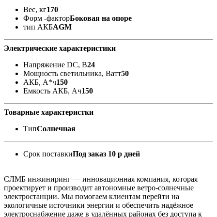
Вес, кг
170
Форм -фактор
Боковая на опоре
тип АКБ
AGM
Электрические характеристики
Напряжение DC, В
24
Мощность светильника, Ватт
50
АКБ, А*ч
150
Емкость АКБ, Ач
150
Товарные характеристки
Тип
Солнечная
Срок поставки
Под заказ 10 р дней
СЛМБ инжиниринг — инновационная компания, которая
проектирует и производит автономные ветро‑солнечные
электростанции. Мы помогаем клиентам перейти на
экологичные источники энергии и обеспечить надёжное
электроснабжение даже в удалённых районах без доступа к