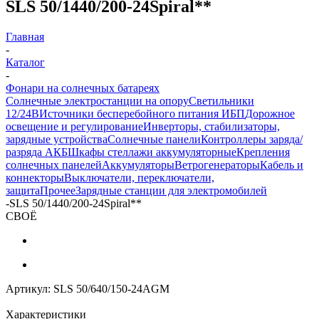
SLS 50/1440/200-24Spiral**
Главная
-
Каталог
-
Фонари на солнечных батареях
Солнечные электростанции на опору
Светильники
12/24В
Источники бесперебойного питания ИБП
Дорожное
освещение и регулирование
Инверторы, стабилизаторы,
зарядные устройства
Солнечные панели
Контроллеры заряда/
разряда АКБ
Шкафы стеллажи аккумуляторные
Крепления
солнечных панелей
Аккумуляторы
Ветрогенераторы
Кабель и
коннекторы
Выключатели, переключатели,
защита
Прочее
Зарядные станции для электромобилей
-
SLS 50/1440/200-24Spiral**
СВОЁ
Артикул:
SLS 50/640/150-24AGM
Характеристики