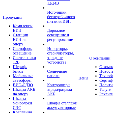
12/24В
Источники
бесперебойного
Продукция
питания ИБП
Комплексы
ВИЭ
Дорожное
Станции
освещение и
ВИЭ на
регулирование
опору
Светофоры,
Инверторы,
освещение
стабилизаторы,
Светильники
зарядные
О компании
12В
устройства
Шериф-
О комп
балки
Солнечные
Новост
Мобильные
панели
Техноб
Цены
светофоры
Сертиф
ВИЭ-СДЗО
Контроллеры
Полити
Шкафы АКБ
заряда/разряда
Услуги
на опору
АКБ
Реквиз
Шкафы-
моноблоки
Шкафы стеллажи
СЭС
аккумуляторные
Крепления