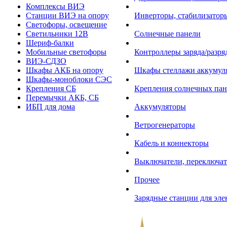
Комплексы ВИЭ
Станции ВИЭ на опору
Инверторы, стабилизаторы
Светофоры, освещение
Светильники 12В
Солнечные панели
Шериф-балки
Мобильные светофоры
Контроллеры заряда/разр
ВИЭ-СДЗО
Шкафы АКБ на опору
Шкафы стеллажи аккумул
Шкафы-моноблоки СЭС
Крепления СБ
Крепления солнечных пан
Перемычки АКБ, СБ
ИБП для дома
Аккумуляторы
Ветрогенераторы
Кабель и коннекторы
Выключатели, переключат
Прочее
Зарядные станции для эл