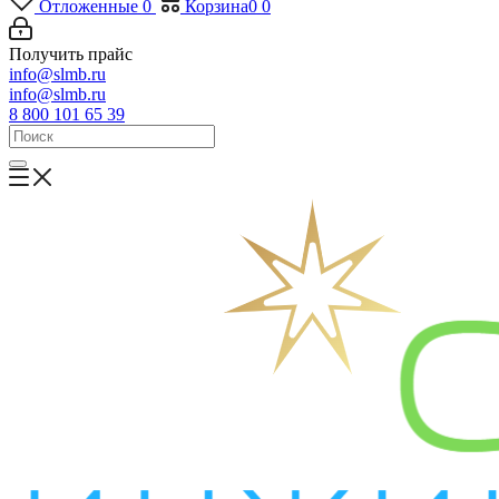
Отложенные
0
Корзина
0
0
Получить прайс
info@slmb.ru
info@slmb.ru
8 800 101 65 39