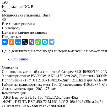
190
Напряжение DC, В
24
Мощность светильника, Ватт
40
Все характеристики
По запросу
Цены и наличие по запросу
Поделиться
Цена действительна только для интернет-магазина и может отл
Описание
Описание
Светильник уличный на солнечной батарее SLS 40/900/150-2
Характеристики: PV-900W, АКБ -150А*ч 24V, Энергия - 3000Вт
Исполнение -1) ФЭП 2108x1048x35-2шт. ; 2) Шкаф для АКБ -30
Габариты транспортных мест-190; 5) светильник 410x82x74; 6)
Автономность при +20С - 75 час.
Комплектация:
-АКБ-Вектор GPL 12-150 485x172x240мм 45кг
-ФЭП - DELTA BST 450-72 M HC 24V 2108x1048x35мм 24,5кг
- Шкаф для АКБ - SideBOX-2200 (600)