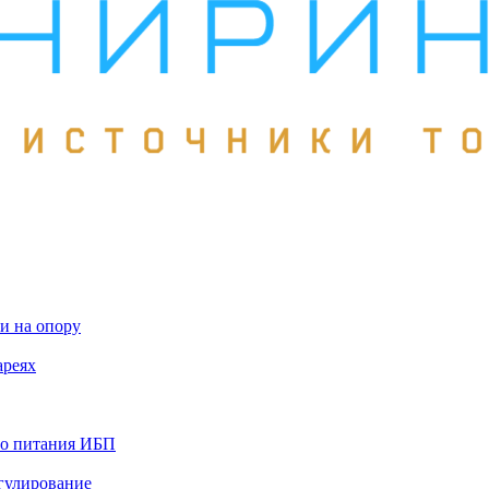
и на опору
ареях
го питания ИБП
гулирование