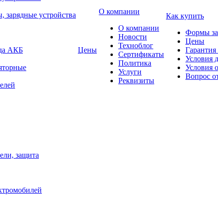
О компании
, зарядные устройства
Как купить
О компании
Формы за
Новости
Цены
Техноблог
яда АКБ
Цены
Гарантия 
Сертификаты
Условия 
Политика
яторные
Условия 
Услуги
Вопрос о
Реквизиты
елей
ели, защита
ектромобилей