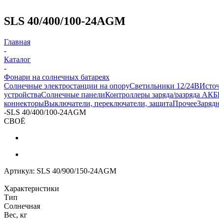
SLS 40/400/100-24AGM
Главная
-
Каталог
-
Фонари на солнечных батареях
Солнечные электростанции на опору
Светильники 12/24В
Исто
устройства
Солнечные панели
Контроллеры заряда/разряда АКБ
коннекторы
Выключатели, переключатели, защита
Прочее
Заряд
-
SLS 40/400/100-24AGM
СВОЁ
Артикул:
SLS 40/900/150-24AGM
Характеристики
Тип
Солнечная
Вес, кг