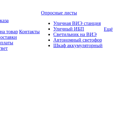
Опросные листы
каза
Уличная ВИЭ станция
Уличный ИБП
Ещё
на товар
Контакты
Светильник на ВИЭ
доставки
Автономный светофор
оплаты
Шкаф аккумуляторный
твет