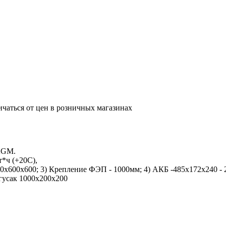
ичаться от цен в розничных магазинах
4AGM.
*ч (+20С),
0х600х600; 3) Крепление ФЭП - 1000мм; 4) АКБ -485x172x240 - 
 гусак 1000х200х200