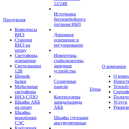
12/24В
Источники
бесперебойного
Продукция
питания ИБП
Комплексы
ВИЭ
Дорожное
Станции
освещение и
ВИЭ на
регулирование
опору
Светофоры,
Инверторы,
освещение
стабилизаторы,
Светильники
зарядные
О компании
12В
устройства
Шериф-
О комп
балки
Солнечные
Новост
Мобильные
панели
Техноб
Цены
светофоры
Сертиф
ВИЭ-СДЗО
Контроллеры
Полити
Шкафы АКБ
заряда/разряда
Услуги
на опору
АКБ
Реквиз
Шкафы-
моноблоки
Шкафы стеллажи
СЭС
аккумуляторные
Крепления