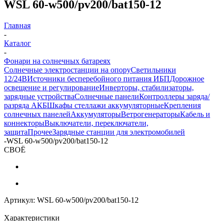
WSL 60-w500/pv200/bat150-12
Главная
-
Каталог
-
Фонари на солнечных батареях
Солнечные электростанции на опору
Светильники
12/24В
Источники бесперебойного питания ИБП
Дорожное
освещение и регулирование
Инверторы, стабилизаторы,
зарядные устройства
Солнечные панели
Контроллеры заряда/
разряда АКБ
Шкафы стеллажи аккумуляторные
Крепления
солнечных панелей
Аккумуляторы
Ветрогенераторы
Кабель и
коннекторы
Выключатели, переключатели,
защита
Прочее
Зарядные станции для электромобилей
-
WSL 60-w500/pv200/bat150-12
СВОЁ
Артикул:
WSL 60-w500/pv200/bat150-12
Характеристики