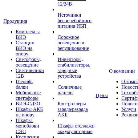
12/24В
Источники
бесперебойного
Продукция
питания ИБП
Комплексы
ВИЭ
Дорожное
Станции
освещение и
ВИЭ на
регулирование
опору
Светофоры,
Инверторы,
освещение
стабилизаторы,
Светильники
зарядные
О компании
12В
устройства
Шериф-
О комп
балки
Солнечные
Новост
Мобильные
панели
Техноб
Цены
светофоры
Сертиф
ВИЭ-СДЗО
Контроллеры
Полити
Шкафы АКБ
заряда/разряда
Услуги
на опору
АКБ
Реквиз
Шкафы-
моноблоки
Шкафы стеллажи
СЭС
аккумуляторные
Крепления