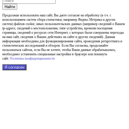
Найти
Продолжая использовать наш cайт, Вы даете согласие на обработку (в т.ч. с
использованием систем сбора статистики, например Яндекс.Метрика и других
систем) файлов cookie, иных пользовательских данных (например сведений о Вашем
ip-адресе, сведений о местоположении, типе устройства, времени посещения
страницы, сведений о ресурсах сети Интернет, с которых были совершены переходы
на наш сайт, сведения о Ваших действиях на сайте и других сведений). Данная
информация необходима для функционирования сайта, проведения ретаргетинга и
статистических исследований и обзоров. Если Вы согласны, продолжайте
пользоваться сайтом, если Вы не хотите, чтобы Ваши данные обрабатывались,
необходимо установить специальные настройки в браузере или покинуть
сайт.
Политика конфиденциальности
Я согласен