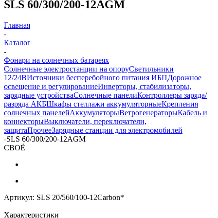
SLS 60/300/200-12AGM
Главная
-
Каталог
-
Фонари на солнечных батареях
Солнечные электростанции на опору
Светильники
12/24В
Источники бесперебойного питания ИБП
Дорожное
освещение и регулирование
Инверторы, стабилизаторы,
зарядные устройства
Солнечные панели
Контроллеры заряда/
разряда АКБ
Шкафы стеллажи аккумуляторные
Крепления
солнечных панелей
Аккумуляторы
Ветрогенераторы
Кабель и
коннекторы
Выключатели, переключатели,
защита
Прочее
Зарядные станции для электромобилей
-
SLS 60/300/200-12AGM
СВОЁ
Артикул:
SLS 20/560/100-12Carbon*
Характеристики