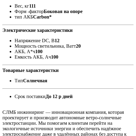
Вес, кг
111
Форм -фактор
Боковая на опоре
тип АКБ
Carbon*
Электрические характеристики
Напряжение DC, В
12
Мощность светильника, Ватт
20
АКБ, А*ч
100
Емкость АКБ, Ач
100
Товарные характеристки
Тип
Солнечная
Срок поставки
До 12 р дней
СЛМБ инжиниринг — инновационная компания, которая
проектирует и производит автономные ветро‑солнечные
электростанции. Мы помогаем клиентам перейти на
экологичные источники энергии и обеспечить надёжное
электроснабжение даже в удалённых районах без доступа к