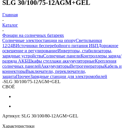
SLG 30/100/75-12AGM+GEL
Главная
-
Каталог
-
Фонари на солнечных батареях
Солнечные электростанции на опору
Светильники
12/24В
Источники бесперебойного питания ИБП
Дорожное
освещение и регулирование
Инверторы, стабилизаторы,
зарядные устройства
Солнечные панели
Контроллеры заряда/
разряда АКБ
Шкафы стеллажи аккумуляторные
Крепления
солнечных панелей
Аккумуляторы
Ветрогенераторы
Кабель и
коннекторы
Выключатели, переключатели,
защита
Прочее
Зарядные станции для электромобилей
-
SLG 30/100/75-12AGM+GEL
СВОЁ
Артикул:
SLG 30/100/80-12AGM+GEL
Характеристики