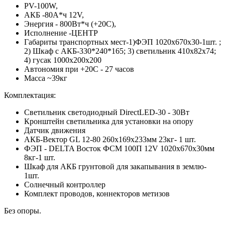
PV-100W,
АКБ -80А*ч 12V,
Энергия - 800Вт*ч (+20С),
Исполнение -ЦЕНТР
Габариты транспортных мест-1)ФЭП 1020x670x30-1шт. ;
2) Шкаф с АКБ-330*240*165; 3) светильник 410x82x74;
4) гусак 1000х200х200
Автономия при +20С - 27 часов
Масса ~39кг
Комплектация:
Светильник светодиодный DirectLED-30 - 30Вт
Кронштейн светильника для установки на опору
Датчик движения
АКБ-Вектор GL 12-80 260x169x233мм 23кг- 1 шт.
ФЭП - DELTA Восток ФСМ 100П 12V 1020x670x30мм
8кг-1 шт.
Шкаф для АКБ грунтовой для закапывания в землю-
1шт.
Солнечный контроллер
Комплект проводов, коннекторов метизов
Без опоры.