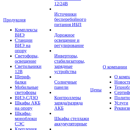
12/24В
Источники
бесперебойного
Продукция
питания ИБП
Комплексы
ВИЭ
Дорожное
Станции
освещение и
ВИЭ на
регулирование
опору
Светофоры,
Инверторы,
освещение
стабилизаторы,
Светильники
зарядные
О компании
12В
устройства
Шериф-
О комп
балки
Солнечные
Новост
Мобильные
панели
Техноб
Цены
светофоры
Сертиф
ВИЭ-СДЗО
Контроллеры
Полити
Шкафы АКБ
заряда/разряда
Услуги
на опору
АКБ
Реквиз
Шкафы-
моноблоки
Шкафы стеллажи
СЭС
аккумуляторные
Крепления