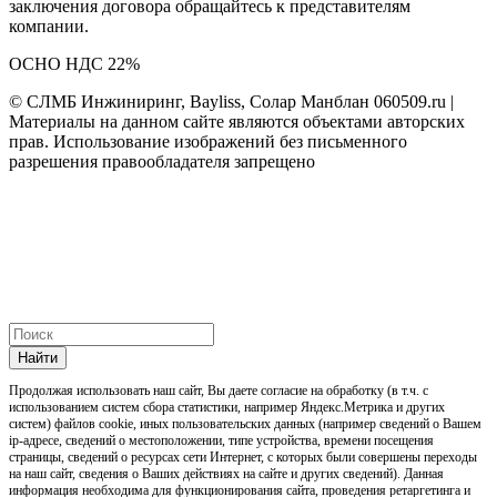
заключения договора обращайтесь к представителям
компании.
ОСНО НДС 22%
© СЛМБ Инжиниринг, Bayliss, Солар Манблан 060509.ru |
Материалы на данном сайте являются объектами авторских
прав. Использование изображений без письменного
разрешения правообладателя запрещено
Найти
Продолжая использовать наш cайт, Вы даете согласие на обработку (в т.ч. с
использованием систем сбора статистики, например Яндекс.Метрика и других
систем) файлов cookie, иных пользовательских данных (например сведений о Вашем
ip-адресе, сведений о местоположении, типе устройства, времени посещения
страницы, сведений о ресурсах сети Интернет, с которых были совершены переходы
на наш сайт, сведения о Ваших действиях на сайте и других сведений). Данная
информация необходима для функционирования сайта, проведения ретаргетинга и