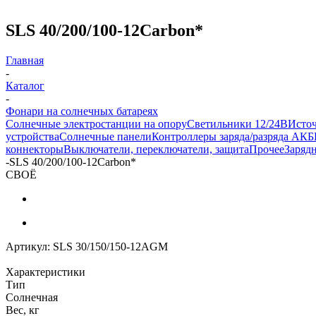
SLS 40/200/100-12Carbon*
Главная
-
Каталог
-
Фонари на солнечных батареях
Солнечные электростанции на опору
Светильники 12/24В
Исто
устройства
Солнечные панели
Контроллеры заряда/разряда АКБ
коннекторы
Выключатели, переключатели, защита
Прочее
Заряд
-
SLS 40/200/100-12Carbon*
СВОЁ
Артикул:
SLS 30/150/150-12AGM
Характеристики
Тип
Солнечная
Вес, кг