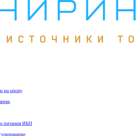
и на опору
ареях
го питания ИБП
гулирование