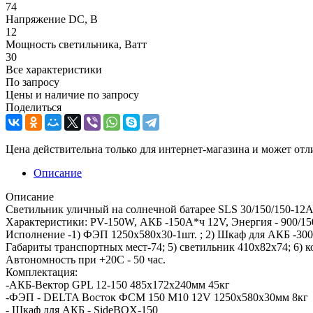
74
Напряжение DC, В
12
Мощность светильника, Ватт
30
Все характеристики
По запросу
Цены и наличие по запросу
Поделиться
Цена действительна только для интернет-магазина и может отл
Описание
Описание
Светильник уличный на солнечной батарее SLS 30/150/150-1
Характеристики: PV-150W, АКБ -150А*ч 12V, Энергия - 900/15
Исполнение -1) ФЭП 1250x580x30-1шт. ; 2) Шкаф для АКБ -300
Габариты транспортных мест-74; 5) светильник 410x82x74; 6) 
Автономность при +20С - 50 час.
Комплектация:
-АКБ-Вектор GPL 12-150 485x172x240мм 45кг
-ФЭП - DELTA Восток ФСМ 150 М10 12V 1250x580x30мм 8кг
- Шкаф для АКБ - SideBOX-150