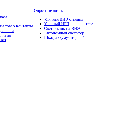
Опросные листы
каза
Уличная ВИЭ станция
Уличный ИБП
Ещё
на товар
Контакты
Светильник на ВИЭ
доставки
Автономный светофор
оплаты
Шкаф аккумуляторный
твет