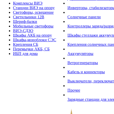
Комплексы ВИЭ
Станции ВИЭ на опору
Инверторы, стабилизаторы
Светофоры, освещение
Светильники 12В
Солнечные панели
Шериф-балки
Мобильные светофоры
Контроллеры заряда/разр
ВИЭ-СДЗО
Шкафы АКБ на опору
Шкафы стеллажи аккумул
Шкафы-моноблоки СЭС
Крепления СБ
Крепления солнечных пан
Перемычки АКБ, СБ
ИБП для дома
Аккумуляторы
Ветрогенераторы
Кабель и коннекторы
Выключатели, переключат
Прочее
Зарядные станции для эл