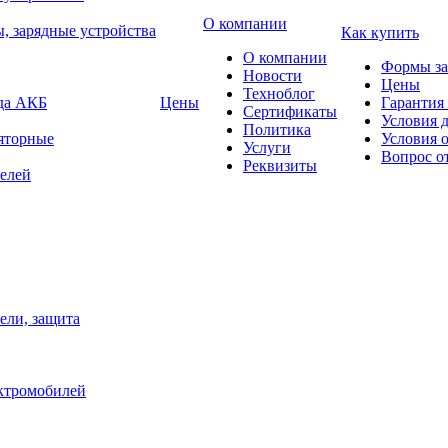
О компании
, зарядные устройства
Как купить
О компании
Формы за
Новости
Цены
Техноблог
яда АКБ
Цены
Гарантия 
Сертификаты
Условия 
Политика
яторные
Условия 
Услуги
Вопрос о
Реквизиты
елей
ели, защита
ектромобилей