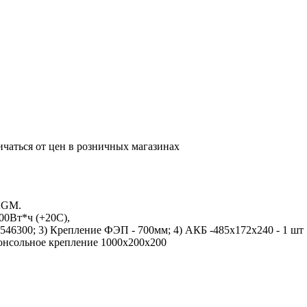
ичаться от цен в розничных магазинах
2AGM.
00Вт*ч (+20С),
546300; 3) Крепление ФЭП - 700мм; 4) АКБ -485x172x240 - 1 шт
консольное крепление 1000х200х200