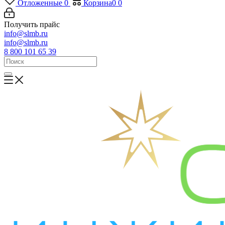
Отложенные
0
Корзина
0
0
Получить прайс
info@slmb.ru
info@slmb.ru
8 800 101 65 39