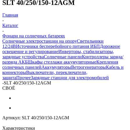
SLT 40/250/150-12AGM
Главная
-
Каталог
-
Фонари на солнечных батареях
Солнечные электростанции на опору
Светильники
12/24В
Источники бесперебойного питания ИБП
Дорожное
освещение и регулирование
Инверторы, стабилизаторы,
зарядные устройства
Солнечные панели
Контроллеры заряда/
разряда АКБ
Шкафы стеллажи аккумуляторные
Крепления
солнечных панелей
Аккумуляторы
Ветрогенераторы
Кабель и
коннекторы
Выключатели, переключатели,
защита
Прочее
Зарядные станции для электромобилей
-
SLT 40/250/150-12AGM
СВОЁ
Артикул:
SLT 40/250/150-12AGM
Характеристики