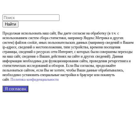
Найти
Продолжая использовать наш cайт, Вы даете согласие на обработку (в т.ч. с
использованием систем сбора статистики, например Яндекс.Метрика и других
систем) файлов cookie, иных пользовательских данных (например сведений о Вашем
ip-адресе, сведений о местоположении, типе устройства, времени посещения
страницы, сведений о ресурсах сети Интернет, с которых были совершены переходы
на наш сайт, сведения о Ваших действиях на сайте и других сведений). Данная
информация необходима для функционирования сайта, проведения ретаргетинга и
статистических исследований и обзоров. Если Вы согласны, продолжайте
пользоваться сайтом, если Вы не хотите, чтобы Ваши данные обрабатывались,
необходимо установить специальные настройки в браузере или покинуть
сайт.
Политика конфиденциальности
Я согласен