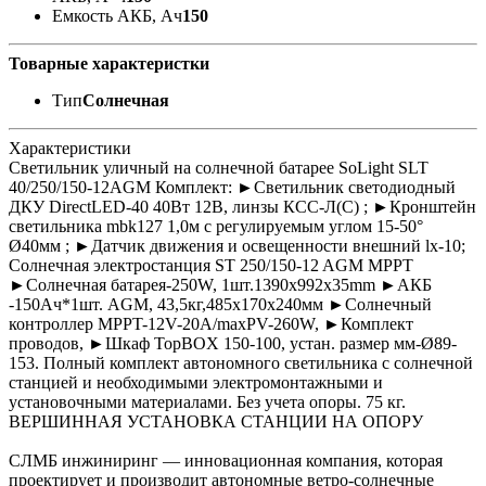
Емкость АКБ, Ач
150
Товарные характеристки
Тип
Солнечная
Характеристики
Светильник уличный на солнечной батарее SoLight SLT
40/250/150-12AGM Комплект: ►Светильник светодиодный
ДКУ DirectLED-40 40Вт 12В, линзы КСС-Л(С) ; ►Кронштейн
светильника mbk127 1,0м с регулируемым углом 15-50°
Ø40мм ; ►Датчик движения и освещенности внешний lx-10;
Солнечная электростанция ST 250/150-12 AGM MPPT
►Солнечная батарея-250W, 1шт.1390x992x35mm ►АКБ
-150Ач*1шт. AGM, 43,5кг,485x170x240мм ►Солнечный
контроллер MPPT-12V-20A/maxPV-260W, ►Комплект
проводов, ►Шкаф TopBOX 150-100, устан. размер мм-Ø89-
153. Полный комплект автономного светильника с солнечной
станцией и необходимыми электромонтажными и
установочными материалами. Без учета опоры. 75 кг.
ВЕРШИННАЯ УСТАНОВКА СТАНЦИИ НА ОПОРУ
СЛМБ инжиниринг — инновационная компания, которая
проектирует и производит автономные ветро‑солнечные