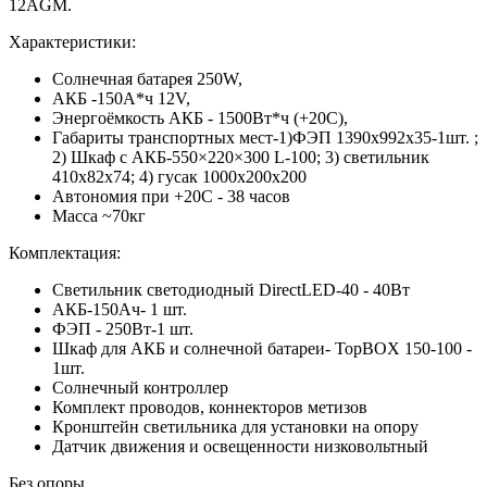
12AGM.
Характеристики:
Солнечная батарея 250W,
АКБ -150А*ч 12V,
Энергоёмкость АКБ - 1500Вт*ч (+20С),
Габариты транспортных мест-1)ФЭП 1390x992x35-1шт. ;
2) Шкаф с АКБ-550×220×300 L-100; 3) светильник
410x82x74; 4) гусак 1000х200х200
Автономия при +20С - 38 часов
Масса ~70кг
Комплектация:
Светильник светодиодный DirectLED-40 - 40Вт
АКБ-150Ач- 1 шт.
ФЭП - 250Вт-1 шт.
Шкаф для АКБ и солнечной батареи- TopBOX 150-100 -
1шт.
Солнечный контроллер
Комплект проводов, коннекторов метизов
Кронштейн светильника для установки на опору
Датчик движения и освещенности низковольтный
Без опоры.