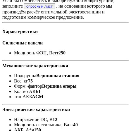
Если вы сомневаетесь в выборе нужной конфигурации,
заполните
, на основании которого мы
опросный лист
произведём расчёт оптимальной электростанции и
подготовим коммерческое предложение.
Характеристики
Солнечные панели
Мощность ФЭП, Ватт
250
Механические характеристики
Подгруппа
Вершинная станция
Вес, кг
75
Форм -фактор
Вершина опоры
Кол-во АКБ
1
тип АКБ
AGM
Электрические характеристики
Напряжение DC, В
12
Мощность светильника, Ватт
40
АКБ, А*ч
150