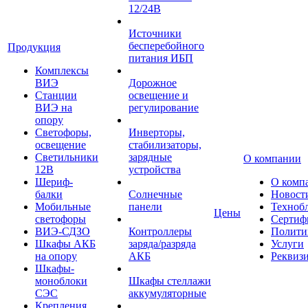
12/24В
Источники
бесперебойного
Продукция
питания ИБП
Комплексы
ВИЭ
Дорожное
Станции
освещение и
ВИЭ на
регулирование
опору
Светофоры,
Инверторы,
освещение
стабилизаторы,
Светильники
зарядные
О компании
12В
устройства
Шериф-
О комп
балки
Солнечные
Новост
Мобильные
панели
Техноб
Цены
светофоры
Сертиф
ВИЭ-СДЗО
Контроллеры
Полити
Шкафы АКБ
заряда/разряда
Услуги
на опору
АКБ
Реквиз
Шкафы-
моноблоки
Шкафы стеллажи
СЭС
аккумуляторные
Крепления