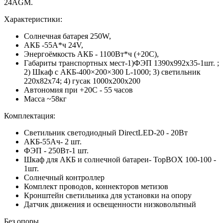
24AGM.
Характеристики:
Солнечная батарея 250W,
АКБ -55А*ч 24V,
Энергоёмкость АКБ - 1100Вт*ч (+20С),
Габариты транспортных мест-1)ФЭП 1390x992x35-1шт. ;
2) Шкаф с АКБ-400×200×300 L-1000; 3) светильник
220x82x74; 4) гусак 1000х200х200
Автономия при +20С - 55 часов
Масса ~58кг
Комплектация:
Светильник светодиодный DirectLED-20 - 20Вт
АКБ-55Ач- 2 шт.
ФЭП - 250Вт-1 шт.
Шкаф для АКБ и солнечной батареи- TopBOX 100-100 -
1шт.
Солнечный контроллер
Комплект проводов, коннекторов метизов
Кронштейн светильника для установки на опору
Датчик движения и освещенности низковольтный
Без опоры.