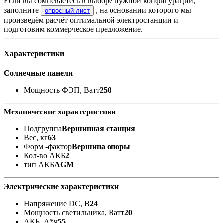
Если вы сомневаетесь в выборе нужной конфигурации,
заполните
, на основании которого мы
опросный лист
произведём расчёт оптимальной электростанции и
подготовим коммерческое предложение.
Характеристики
Солнечные панели
Мощность ФЭП, Ватт
250
Механические характеристики
Подгруппа
Вершинная станция
Вес, кг
63
Форм -фактор
Вершина опоры
Кол-во АКБ
2
тип АКБ
AGM
Электрические характеристики
Напряжение DC, В
24
Мощность светильника, Ватт
20
АКБ, А*ч
55