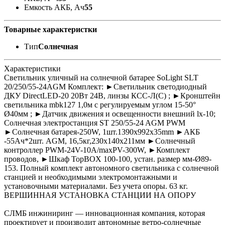
Емкость АКБ, Ач
55
Товарные характеристки
Тип
Солнечная
Характеристики
Светильник уличный на солнечной батарее SoLight SLT
20/250/55-24AGM Комплект: ►Светильник светодиодный
ДКУ DirectLED-20 20Вт 24В, линзы КСС-Л(С) ; ►Кронштейн
светильника mbk127 1,0м с регулируемым углом 15-50°
Ø40мм ; ►Датчик движения и освещенности внешний lx-10;
Солнечная электростанция ST 250/55-24 AGM PWM
►Солнечная батарея-250W, 1шт.1390x992x35mm ►АКБ
-55Ач*2шт. AGM, 16,5кг,230x140x211мм ►Солнечный
контроллер PWM-24V-10A/maxPV-300W, ►Комплект
проводов, ►Шкаф TopBOX 100-100, устан. размер мм-Ø89-
153. Полный комплект автономного светильника с солнечной
станцией и необходимыми электромонтажными и
установочными материалами. Без учета опоры. 63 кг.
ВЕРШИННАЯ УСТАНОВКА СТАНЦИИ НА ОПОРУ
СЛМБ инжиниринг — инновационная компания, которая
проектирует и производит автономные ветро‑солнечные