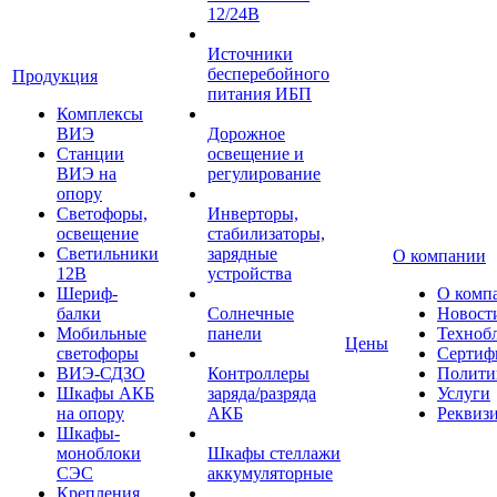
12/24В
Источники
бесперебойного
Продукция
питания ИБП
Комплексы
ВИЭ
Дорожное
Станции
освещение и
ВИЭ на
регулирование
опору
Светофоры,
Инверторы,
освещение
стабилизаторы,
Светильники
зарядные
О компании
12В
устройства
Шериф-
О комп
балки
Солнечные
Новост
Мобильные
панели
Техноб
Цены
светофоры
Сертиф
ВИЭ-СДЗО
Контроллеры
Полити
Шкафы АКБ
заряда/разряда
Услуги
на опору
АКБ
Реквиз
Шкафы-
моноблоки
Шкафы стеллажи
СЭС
аккумуляторные
Крепления