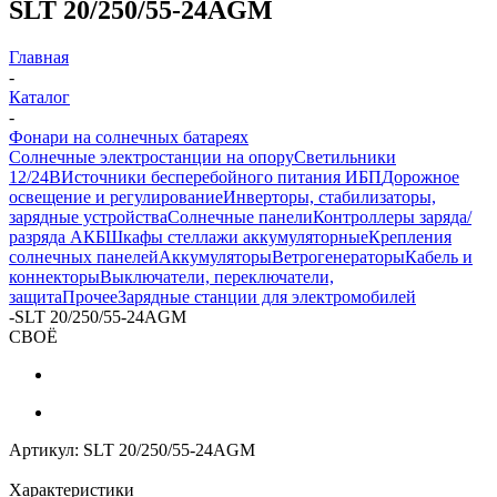
SLT 20/250/55-24AGM
Главная
-
Каталог
-
Фонари на солнечных батареях
Солнечные электростанции на опору
Светильники
12/24В
Источники бесперебойного питания ИБП
Дорожное
освещение и регулирование
Инверторы, стабилизаторы,
зарядные устройства
Солнечные панели
Контроллеры заряда/
разряда АКБ
Шкафы стеллажи аккумуляторные
Крепления
солнечных панелей
Аккумуляторы
Ветрогенераторы
Кабель и
коннекторы
Выключатели, переключатели,
защита
Прочее
Зарядные станции для электромобилей
-
SLT 20/250/55-24AGM
СВОЁ
Артикул:
SLT 20/250/55-24AGM
Характеристики