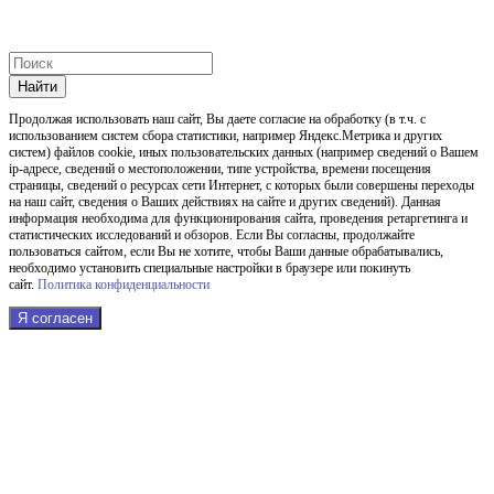
Найти
Продолжая использовать наш cайт, Вы даете согласие на обработку (в т.ч. с
использованием систем сбора статистики, например Яндекс.Метрика и других
систем) файлов cookie, иных пользовательских данных (например сведений о Вашем
ip-адресе, сведений о местоположении, типе устройства, времени посещения
страницы, сведений о ресурсах сети Интернет, с которых были совершены переходы
на наш сайт, сведения о Ваших действиях на сайте и других сведений). Данная
информация необходима для функционирования сайта, проведения ретаргетинга и
статистических исследований и обзоров. Если Вы согласны, продолжайте
пользоваться сайтом, если Вы не хотите, чтобы Ваши данные обрабатывались,
необходимо установить специальные настройки в браузере или покинуть
сайт.
Политика конфиденциальности
Я согласен