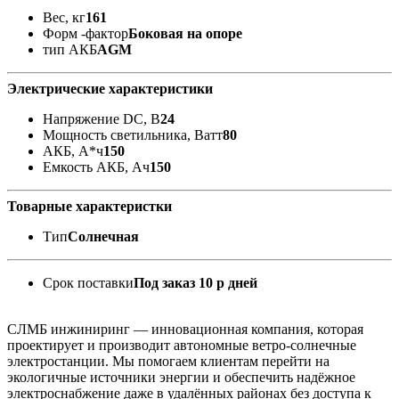
Вес, кг
161
Форм -фактор
Боковая на опоре
тип АКБ
AGM
Электрические характеристики
Напряжение DC, В
24
Мощность светильника, Ватт
80
АКБ, А*ч
150
Емкость АКБ, Ач
150
Товарные характеристки
Тип
Солнечная
Срок поставки
Под заказ 10 р дней
СЛМБ инжиниринг — инновационная компания, которая
проектирует и производит автономные ветро‑солнечные
электростанции. Мы помогаем клиентам перейти на
экологичные источники энергии и обеспечить надёжное
электроснабжение даже в удалённых районах без доступа к