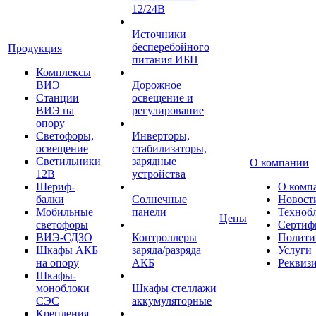
12/24В
Источники
бесперебойного
Продукция
питания ИБП
Комплексы
ВИЭ
Дорожное
Станции
освещение и
ВИЭ на
регулирование
опору
Светофоры,
Инверторы,
освещение
стабилизаторы,
Светильники
зарядные
О компании
12В
устройства
Шериф-
О комп
балки
Солнечные
Новост
Мобильные
панели
Техноб
Цены
светофоры
Сертиф
ВИЭ-СДЗО
Контроллеры
Полити
Шкафы АКБ
заряда/разряда
Услуги
на опору
АКБ
Реквиз
Шкафы-
моноблоки
Шкафы стеллажи
СЭС
аккумуляторные
Крепления