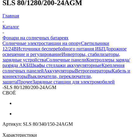
SLS 80/1280/200-24AGM
Главная
-
Каталог
-
Фонари на солнечных батареях
Солнечные электростанции на опору
Светильники
12/24В
Источники бесперебойного питания ИБП
Дорожное
освещение и регулирование
Инверторы, стабилизаторы,
зарядные устройства
Солнечные панели
Контроллеры заряда/
разряда АКБ
Шкафы стеллажи аккумуляторные
Крепления
солнечных панелей
Аккумуляторы
Ветрогенераторы
Кабель и
коннекторы
Выключатели, переключатели,
защита
Прочее
Зарядные станции для электромобилей
-
SLS 80/1280/200-24AGM
СВОЁ
Артикул:
SLS 80/340/150-24AGM
Характеристики