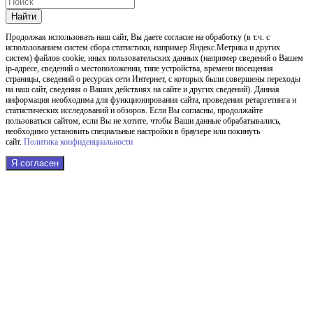
Найти
Продолжая использовать наш cайт, Вы даете согласие на обработку (в т.ч. с
использованием систем сбора статистики, например Яндекс.Метрика и других
систем) файлов cookie, иных пользовательских данных (например сведений о Вашем
ip-адресе, сведений о местоположении, типе устройства, времени посещения
страницы, сведений о ресурсах сети Интернет, с которых были совершены переходы
на наш сайт, сведения о Ваших действиях на сайте и других сведений). Данная
информация необходима для функционирования сайта, проведения ретаргетинга и
статистических исследований и обзоров. Если Вы согласны, продолжайте
пользоваться сайтом, если Вы не хотите, чтобы Ваши данные обрабатывались,
необходимо установить специальные настройки в браузере или покинуть
сайт.
Политика конфиденциальности
Я согласен