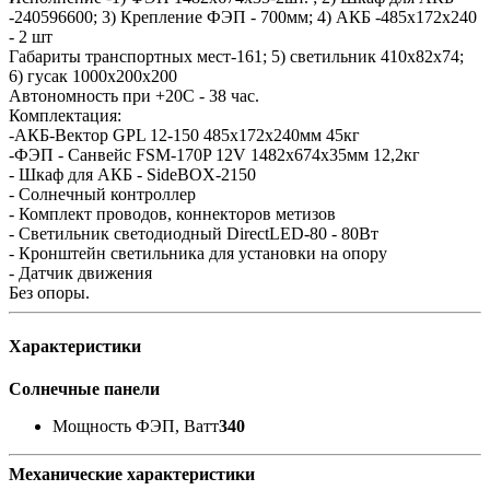
-240596600; 3) Крепление ФЭП - 700мм; 4) АКБ -485x172x240
- 2 шт
Габариты транспортных мест-161; 5) светильник 410x82x74;
6) гусак 1000х200х200
Автономность при +20С - 38 час.
Комплектация:
-АКБ-Вектор GPL 12-150 485x172x240мм 45кг
-ФЭП - Санвейс FSM-170P 12V 1482х674х35мм 12,2кг
- Шкаф для АКБ - SideBOX-2150
- Солнечный контроллер
- Комплект проводов, коннекторов метизов
- Светильник светодиодный DirectLED-80 - 80Вт
- Кронштейн светильника для установки на опору
- Датчик движения
Без опоры.
Характеристики
Солнечные панели
Мощность ФЭП, Ватт
340
Механические характеристики