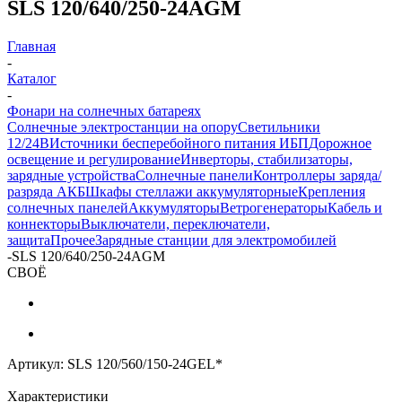
SLS 120/640/250-24AGM
Главная
-
Каталог
-
Фонари на солнечных батареях
Солнечные электростанции на опору
Светильники
12/24В
Источники бесперебойного питания ИБП
Дорожное
освещение и регулирование
Инверторы, стабилизаторы,
зарядные устройства
Солнечные панели
Контроллеры заряда/
разряда АКБ
Шкафы стеллажи аккумуляторные
Крепления
солнечных панелей
Аккумуляторы
Ветрогенераторы
Кабель и
коннекторы
Выключатели, переключатели,
защита
Прочее
Зарядные станции для электромобилей
-
SLS 120/640/250-24AGM
СВОЁ
Артикул:
SLS 120/560/150-24GEL*
Характеристики