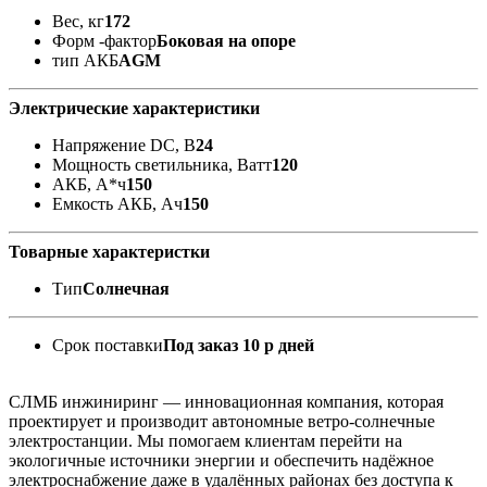
Вес, кг
172
Форм -фактор
Боковая на опоре
тип АКБ
AGM
Электрические характеристики
Напряжение DC, В
24
Мощность светильника, Ватт
120
АКБ, А*ч
150
Емкость АКБ, Ач
150
Товарные характеристки
Тип
Солнечная
Срок поставки
Под заказ 10 р дней
СЛМБ инжиниринг — инновационная компания, которая
проектирует и производит автономные ветро‑солнечные
электростанции. Мы помогаем клиентам перейти на
экологичные источники энергии и обеспечить надёжное
электроснабжение даже в удалённых районах без доступа к