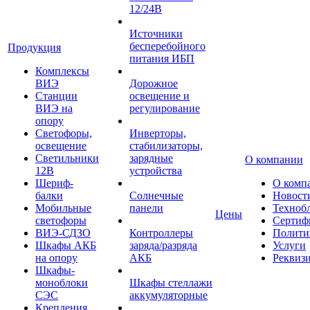
12/24В
Источники
бесперебойного
Продукция
питания ИБП
Комплексы
ВИЭ
Дорожное
Станции
освещение и
ВИЭ на
регулирование
опору
Светофоры,
Инверторы,
освещение
стабилизаторы,
Светильники
зарядные
О компании
12В
устройства
Шериф-
О комп
балки
Солнечные
Новост
Мобильные
панели
Техноб
Цены
светофоры
Сертиф
ВИЭ-СДЗО
Контроллеры
Полити
Шкафы АКБ
заряда/разряда
Услуги
на опору
АКБ
Реквиз
Шкафы-
моноблоки
Шкафы стеллажи
СЭС
аккумуляторные
Крепления