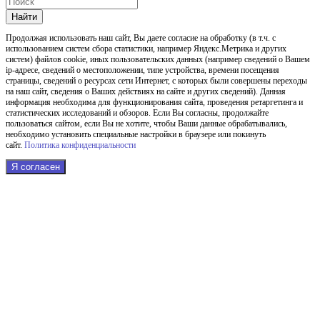
Найти
Продолжая использовать наш cайт, Вы даете согласие на обработку (в т.ч. с
использованием систем сбора статистики, например Яндекс.Метрика и других
систем) файлов cookie, иных пользовательских данных (например сведений о Вашем
ip-адресе, сведений о местоположении, типе устройства, времени посещения
страницы, сведений о ресурсах сети Интернет, с которых были совершены переходы
на наш сайт, сведения о Ваших действиях на сайте и других сведений). Данная
информация необходима для функционирования сайта, проведения ретаргетинга и
статистических исследований и обзоров. Если Вы согласны, продолжайте
пользоваться сайтом, если Вы не хотите, чтобы Ваши данные обрабатывались,
необходимо установить специальные настройки в браузере или покинуть
сайт.
Политика конфиденциальности
Я согласен