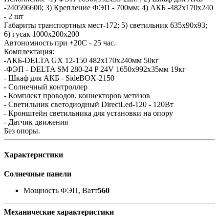
-240596600; 3) Крепление ФЭП - 700мм; 4) АКБ -482х170х240
- 2 шт
Габариты транспортных мест-172; 5) светильник 635х90х93;
6) гусак 1000х200х200
Автономность при +20С - 25 час.
Комплектация:
-АКБ-DELTA GX 12-150 482х170х240мм 50кг
-ФЭП - DELTA SM 280-24 P 24V 1650x992x35мм 19кг
- Шкаф для АКБ - SideBOX-2150
- Солнечный контроллер
- Комплект проводов, коннекторов метизов
- Светильник светодиодный DirectLed-120 - 120Вт
- Кронштейн светильника для установки на опору
- Датчик движения
Без опоры.
Характеристики
Солнечные панели
Мощность ФЭП, Ватт
560
Механические характеристики