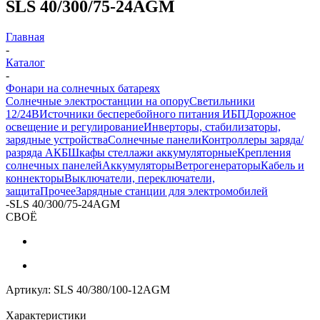
SLS 40/300/75-24AGM
Главная
-
Каталог
-
Фонари на солнечных батареях
Солнечные электростанции на опору
Светильники
12/24В
Источники бесперебойного питания ИБП
Дорожное
освещение и регулирование
Инверторы, стабилизаторы,
зарядные устройства
Солнечные панели
Контроллеры заряда/
разряда АКБ
Шкафы стеллажи аккумуляторные
Крепления
солнечных панелей
Аккумуляторы
Ветрогенераторы
Кабель и
коннекторы
Выключатели, переключатели,
защита
Прочее
Зарядные станции для электромобилей
-
SLS 40/300/75-24AGM
СВОЁ
Артикул:
SLS 40/380/100-12AGM
Характеристики