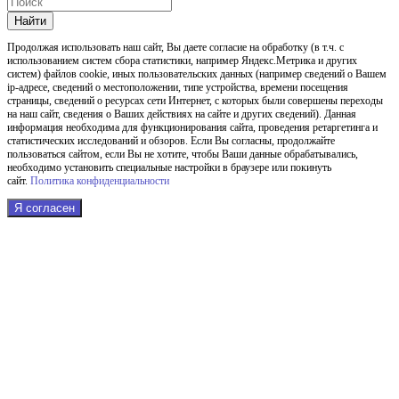
Найти
Продолжая использовать наш cайт, Вы даете согласие на обработку (в т.ч. с
использованием систем сбора статистики, например Яндекс.Метрика и других
систем) файлов cookie, иных пользовательских данных (например сведений о Вашем
ip-адресе, сведений о местоположении, типе устройства, времени посещения
страницы, сведений о ресурсах сети Интернет, с которых были совершены переходы
на наш сайт, сведения о Ваших действиях на сайте и других сведений). Данная
информация необходима для функционирования сайта, проведения ретаргетинга и
статистических исследований и обзоров. Если Вы согласны, продолжайте
пользоваться сайтом, если Вы не хотите, чтобы Ваши данные обрабатывались,
необходимо установить специальные настройки в браузере или покинуть
сайт.
Политика конфиденциальности
Я согласен