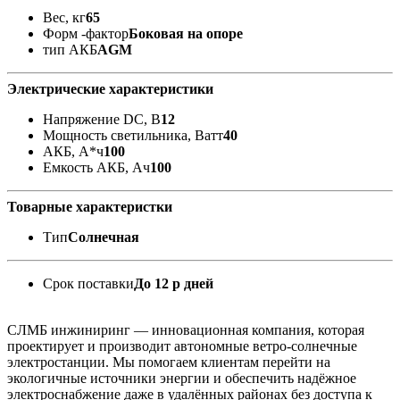
Вес, кг
65
Форм -фактор
Боковая на опоре
тип АКБ
AGM
Электрические характеристики
Напряжение DC, В
12
Мощность светильника, Ватт
40
АКБ, А*ч
100
Емкость АКБ, Ач
100
Товарные характеристки
Тип
Солнечная
Срок поставки
До 12 р дней
СЛМБ инжиниринг — инновационная компания, которая
проектирует и производит автономные ветро‑солнечные
электростанции. Мы помогаем клиентам перейти на
экологичные источники энергии и обеспечить надёжное
электроснабжение даже в удалённых районах без доступа к