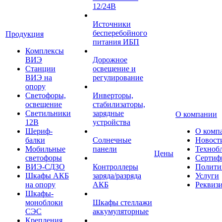
12/24В
Источники
бесперебойного
Продукция
питания ИБП
Комплексы
ВИЭ
Дорожное
Станции
освещение и
ВИЭ на
регулирование
опору
Светофоры,
Инверторы,
освещение
стабилизаторы,
Светильники
зарядные
О компании
12В
устройства
Шериф-
О комп
балки
Солнечные
Новост
Мобильные
панели
Техноб
Цены
светофоры
Сертиф
ВИЭ-СДЗО
Контроллеры
Полити
Шкафы АКБ
заряда/разряда
Услуги
на опору
АКБ
Реквиз
Шкафы-
моноблоки
Шкафы стеллажи
СЭС
аккумуляторные
Крепления