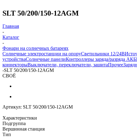
SLT 50/200/150-12AGM
Главная
-
Каталог
-
Фонари на солнечных батареях
Солнечные электростанции на опору
Светильники 12/24В
Исто
устройства
Солнечные панели
Контроллеры заряда/разряда АКБ
коннекторы
Выключатели, переключатели, защита
Прочее
Заряд
-
SLT 50/200/150-12AGM
СВОЁ
Артикул:
SLT 50/200/150-12AGM
Характеристики
Подгруппа
Вершинная станция
Тип