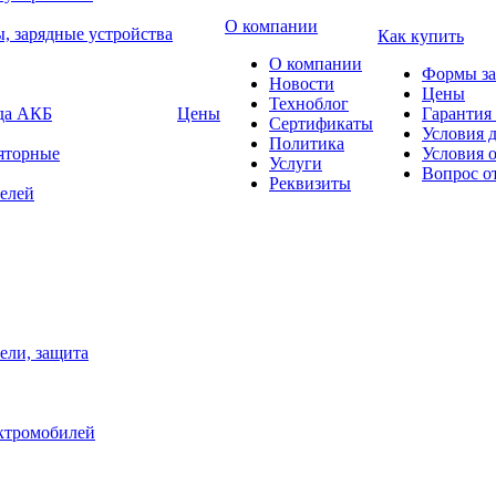
О компании
, зарядные устройства
Как купить
О компании
Формы за
Новости
Цены
Техноблог
яда АКБ
Цены
Гарантия 
Сертификаты
Условия 
Политика
яторные
Условия 
Услуги
Вопрос о
Реквизиты
елей
ели, защита
ектромобилей