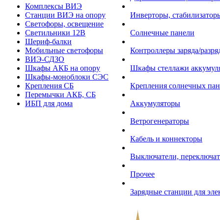
Комплексы ВИЭ
Станции ВИЭ на опору
Инверторы, стабилизаторы
Светофоры, освещение
Светильники 12В
Солнечные панели
Шериф-балки
Мобильные светофоры
Контроллеры заряда/разр
ВИЭ-СДЗО
Шкафы АКБ на опору
Шкафы стеллажи аккумул
Шкафы-моноблоки СЭС
Крепления СБ
Крепления солнечных пан
Перемычки АКБ, СБ
ИБП для дома
Аккумуляторы
Ветрогенераторы
Кабель и коннекторы
Выключатели, переключат
Прочее
Зарядные станции для эл