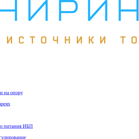
и на опору
ареях
го питания ИБП
гулирование