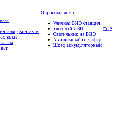
Опросные листы
каза
Уличная ВИЭ станция
Уличный ИБП
Ещё
на товар
Контакты
Светильник на ВИЭ
доставки
Автономный светофор
оплаты
Шкаф аккумуляторный
твет