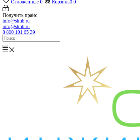
Отложенные
0
Корзина
0
0
Получить прайс
info@slmb.ru
info@slmb.ru
8 800 101 65 39