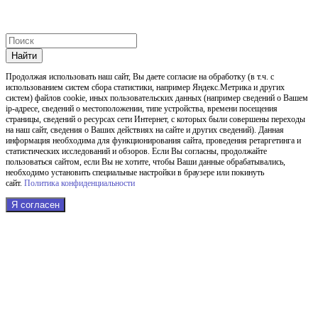
Найти
Продолжая использовать наш cайт, Вы даете согласие на обработку (в т.ч. с
использованием систем сбора статистики, например Яндекс.Метрика и других
систем) файлов cookie, иных пользовательских данных (например сведений о Вашем
ip-адресе, сведений о местоположении, типе устройства, времени посещения
страницы, сведений о ресурсах сети Интернет, с которых были совершены переходы
на наш сайт, сведения о Ваших действиях на сайте и других сведений). Данная
информация необходима для функционирования сайта, проведения ретаргетинга и
статистических исследований и обзоров. Если Вы согласны, продолжайте
пользоваться сайтом, если Вы не хотите, чтобы Ваши данные обрабатывались,
необходимо установить специальные настройки в браузере или покинуть
сайт.
Политика конфиденциальности
Я согласен