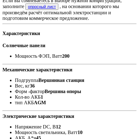
Если вы сомневаетесь в выборе нужной конфигурации,
заполните
, на основании которого мы
опросный лист
произведём расчёт оптимальной электростанции и
подготовим коммерческое предложение.
Характеристики
Солнечные панели
Мощность ФЭП, Ватт
200
Механические характеристики
Подгруппа
Вершинная станция
Вес, кг
36
Форм -фактор
Вершина опоры
Кол-во АКБ
1
тип АКБ
AGM
Электрические характеристики
Напряжение DC, В
12
Мощность светильника, Ватт
10
АКБ, А*ч
45