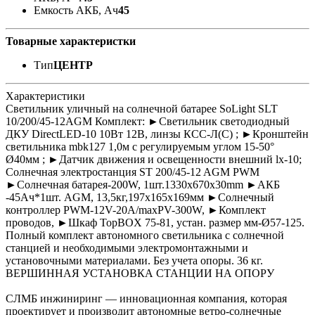
Емкость АКБ, Ач
45
Товарные характеристки
Тип
ЦЕНТР
Характеристики
Светильник уличный на солнечной батарее SoLight SLT
10/200/45-12AGM Комплект: ►Светильник светодиодный
ДКУ DirectLED-10 10Вт 12В, линзы КСС-Л(С) ; ►Кронштейн
светильника mbk127 1,0м с регулируемым углом 15-50°
Ø40мм ; ►Датчик движения и освещенности внешний lx-10;
Солнечная электростанция ST 200/45-12 AGM PWM
►Солнечная батарея-200W, 1шт.1330х670x30mm ►АКБ
-45Ач*1шт. AGM, 13,5кг,197x165x169мм ►Солнечный
контроллер PWM-12V-20A/maxPV-300W, ►Комплект
проводов, ►Шкаф TopBOX 75-81, устан. размер мм-Ø57-125.
Полный комплект автономного светильника с солнечной
станцией и необходимыми электромонтажными и
установочными материалами. Без учета опоры. 36 кг.
ВЕРШИННАЯ УСТАНОВКА СТАНЦИИ НА ОПОРУ
СЛМБ инжиниринг — инновационная компания, которая
проектирует и производит автономные ветро‑солнечные