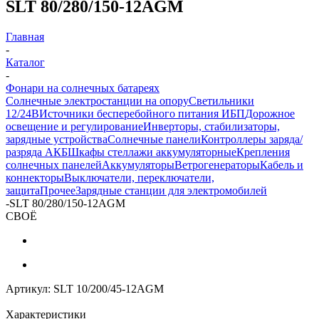
SLT 80/280/150-12AGM
Главная
-
Каталог
-
Фонари на солнечных батареях
Солнечные электростанции на опору
Светильники
12/24В
Источники бесперебойного питания ИБП
Дорожное
освещение и регулирование
Инверторы, стабилизаторы,
зарядные устройства
Солнечные панели
Контроллеры заряда/
разряда АКБ
Шкафы стеллажи аккумуляторные
Крепления
солнечных панелей
Аккумуляторы
Ветрогенераторы
Кабель и
коннекторы
Выключатели, переключатели,
защита
Прочее
Зарядные станции для электромобилей
-
SLT 80/280/150-12AGM
СВОЁ
Артикул:
SLT 10/200/45-12AGM
Характеристики