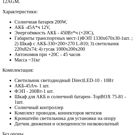
12AGM.
Характеристики:
Солнечная батарея 200W,
АКБ -45А*ч 12V,
Энергоёмкость АКБ - 450Вт*ч (+20С),
Габариты транспортных мест-1)ФЭП 1330х670x30-1шт. ;
2) Шкаф с АКБ-330×200×270 L-810; 3) светильник
220x82x74; 4) гусак 1000х200х200
Автономия при +20С - 45 часов
Масса ~31кг
Комплектация:
Светильник светодиодный DirectLED-10 - 10Вт
АКБ-45Ач- 1 шт.
ФЭП - 200Вт-1 шт.
Шкаф для АКБ и солнечной батареи- TopBOX 75-81 -
1шт.
Солнечный контроллер
Комплект проводов, коннекторов метизов
Кронштейн светильника для установки на опору
Датчик движения и освещенности низковольтный
Без опоры.