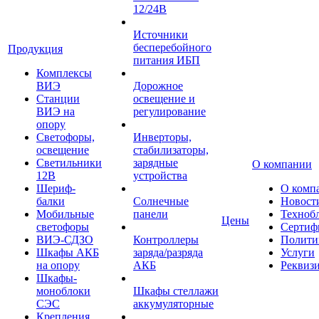
12/24В
Источники
бесперебойного
Продукция
питания ИБП
Комплексы
ВИЭ
Дорожное
Станции
освещение и
ВИЭ на
регулирование
опору
Светофоры,
Инверторы,
освещение
стабилизаторы,
Светильники
зарядные
О компании
12В
устройства
Шериф-
О комп
балки
Солнечные
Новост
Мобильные
панели
Техноб
Цены
светофоры
Сертиф
ВИЭ-СДЗО
Контроллеры
Полити
Шкафы АКБ
заряда/разряда
Услуги
на опору
АКБ
Реквиз
Шкафы-
моноблоки
Шкафы стеллажи
СЭС
аккумуляторные
Крепления