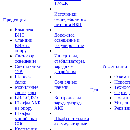
12/24В
Источники
бесперебойного
Продукция
питания ИБП
Комплексы
ВИЭ
Дорожное
Станции
освещение и
ВИЭ на
регулирование
опору
Светофоры,
Инверторы,
освещение
стабилизаторы,
Светильники
зарядные
О компании
12В
устройства
Шериф-
О комп
балки
Солнечные
Новост
Мобильные
панели
Техноб
Цены
светофоры
Сертиф
ВИЭ-СДЗО
Контроллеры
Полити
Шкафы АКБ
заряда/разряда
Услуги
на опору
АКБ
Реквиз
Шкафы-
моноблоки
Шкафы стеллажи
СЭС
аккумуляторные
Крепления