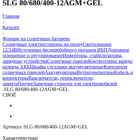
SLG 80/680/400-12AGM+GEL
Главная
-
Каталог
-
Фонари на солнечных батареях
Солнечные электростанции на опору
Светильники
12/24В
Источники бесперебойного питания ИБП
Дорожное
освещение и регулирование
Инверторы, стабилизаторы,
зарядные устройства
Солнечные панели
Контроллеры заряда/
разряда АКБ
Шкафы стеллажи аккумуляторные
Крепления
солнечных панелей
Аккумуляторы
Ветрогенераторы
Кабель и
коннекторы
Выключатели, переключатели,
защита
Прочее
Зарядные станции для электромобилей
-
SLG 80/680/400-12AGM+GEL
СВОЁ
Артикул:
SLG 80/680/400-12AGM+GEL
Характеристики