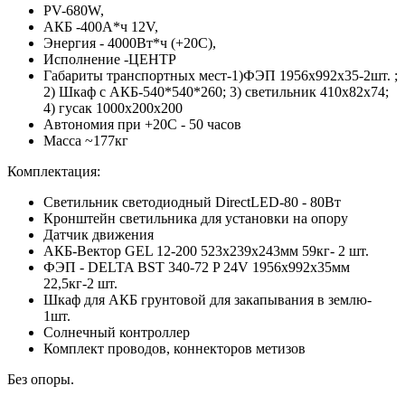
PV-680W,
АКБ -400А*ч 12V,
Энергия - 4000Вт*ч (+20С),
Исполнение -ЦЕНТР
Габариты транспортных мест-1)ФЭП 1956x992x35-2шт. ;
2) Шкаф с АКБ-540*540*260; 3) светильник 410x82x74;
4) гусак 1000х200х200
Автономия при +20С - 50 часов
Масса ~177кг
Комплектация:
Светильник светодиодный DirectLED-80 - 80Вт
Кронштейн светильника для установки на опору
Датчик движения
АКБ-Вектор GEL 12-200 523x239x243мм 59кг- 2 шт.
ФЭП - DELTA BST 340-72 P 24V 1956x992x35мм
22,5кг-2 шт.
Шкаф для АКБ грунтовой для закапывания в землю-
1шт.
Солнечный контроллер
Комплект проводов, коннекторов метизов
Без опоры.