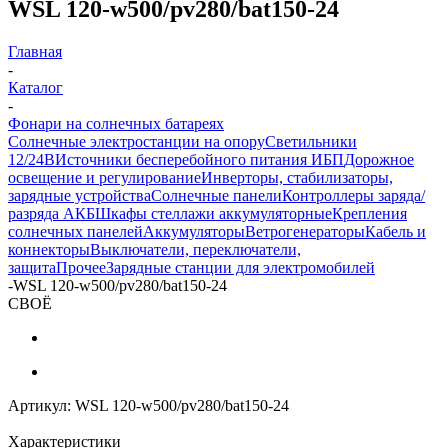
WSL 120-w500/pv280/bat150-24
Главная
-
Каталог
-
Фонари на солнечных батареях
Солнечные электростанции на опору
Светильники
12/24В
Источники бесперебойного питания ИБП
Дорожное
освещение и регулирование
Инверторы, стабилизаторы,
зарядные устройства
Солнечные панели
Контроллеры заряда/
разряда АКБ
Шкафы стеллажи аккумуляторные
Крепления
солнечных панелей
Аккумуляторы
Ветрогенераторы
Кабель и
коннекторы
Выключатели, переключатели,
защита
Прочее
Зарядные станции для электромобилей
-
WSL 120-w500/pv280/bat150-24
СВОЁ
Артикул:
WSL 120-w500/pv280/bat150-24
Характеристики