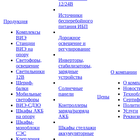
12/24В
Источники
бесперебойного
Продукция
питания ИБП
Комплексы
ВИЭ
Дорожное
Станции
освещение и
ВИЭ на
регулирование
опору
Светофоры,
Инверторы,
освещение
стабилизаторы,
Светильники
зарядные
О компании
12В
устройства
Шериф-
О комп
балки
Солнечные
Новост
Мобильные
панели
Техноб
Цены
светофоры
Сертиф
ВИЭ-СДЗО
Контроллеры
Полити
Шкафы АКБ
заряда/разряда
Услуги
на опору
АКБ
Реквиз
Шкафы-
моноблоки
Шкафы стеллажи
СЭС
аккумуляторные
Крепления