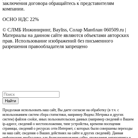
заключения договора обращайтесь к представителям
компании.
ОСНО НДС 22%
© СЛМБ Инжиниринг, Bayliss, Солар Манблан 060509.ru |
Материалы на данном сайте являются объектами авторских
прав. Использование изображений без письменного
разрешения правообладателя запрещено
Найти
Продолжая использовать наш cайт, Вы даете согласие на обработку (в т.ч. с
использованием систем сбора статистики, например Яндекс.Метрика и других
систем) файлов cookie, иных пользовательских данных (например сведений о Вашем
ip-адресе, сведений о местоположении, типе устройства, времени посещения
страницы, сведений о ресурсах сети Интернет, с которых были совершены переходы
на наш сайт, сведения о Ваших действиях на сайте и других сведений). Данная
информация необходима для функционирования сайта, проведения ретаргетинга и