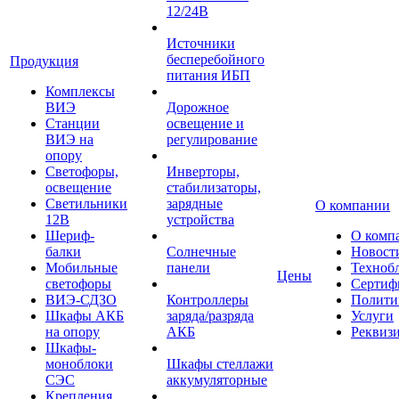
12/24В
Источники
бесперебойного
Продукция
питания ИБП
Комплексы
ВИЭ
Дорожное
Станции
освещение и
ВИЭ на
регулирование
опору
Светофоры,
Инверторы,
освещение
стабилизаторы,
Светильники
зарядные
О компании
12В
устройства
Шериф-
О комп
балки
Солнечные
Новост
Мобильные
панели
Техноб
Цены
светофоры
Сертиф
ВИЭ-СДЗО
Контроллеры
Полити
Шкафы АКБ
заряда/разряда
Услуги
на опору
АКБ
Реквиз
Шкафы-
моноблоки
Шкафы стеллажи
СЭС
аккумуляторные
Крепления