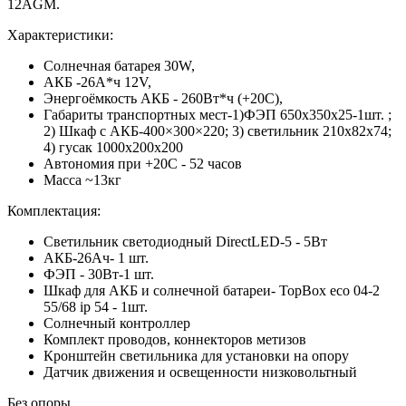
12AGM.
Характеристики:
Солнечная батарея 30W,
АКБ -26А*ч 12V,
Энергоёмкость АКБ - 260Вт*ч (+20С),
Габариты транспортных мест-1)ФЭП 650х350x25-1шт. ;
2) Шкаф с АКБ-400×300×220; 3) светильник 210x82x74;
4) гусак 1000х200х200
Автономия при +20С - 52 часов
Масса ~13кг
Комплектация:
Светильник светодиодный DirectLED-5 - 5Вт
АКБ-26Ач- 1 шт.
ФЭП - 30Вт-1 шт.
Шкаф для АКБ и солнечной батареи- TopBox eco 04-2
55/68 ip 54 - 1шт.
Солнечный контроллер
Комплект проводов, коннекторов метизов
Кронштейн светильника для установки на опору
Датчик движения и освещенности низковольтный
Без опоры.