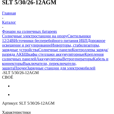
SLT 5/30/26-12AGM
Главная
-
Каталог
-
Фонари на солнечных батареях
Солнечные электростанции на опору
Светильники
12/24В
Источники бесперебойного питания ИБП
Дорожное
освещение и регулирование
Инверторы, стабилизаторы,
зарядные устройства
Солнечные панели
Контроллеры заряда/
разряда АКБ
Шкафы стеллажи аккумуляторные
Крепления
солнечных панелей
Аккумуляторы
Ветрогенераторы
Кабель и
коннекторы
Выключатели, переключатели,
защита
Прочее
Зарядные станции для электромобилей
-
SLT 5/30/26-12AGM
СВОЁ
Артикул:
SLT 5/30/26-12AGM
Характеристики