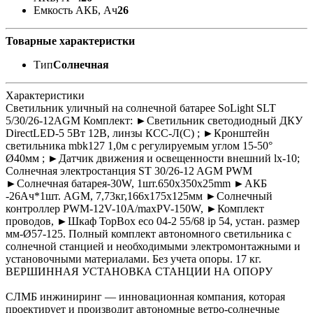
Емкость АКБ, Ач
26
Товарные характеристки
Тип
Солнечная
Характеристики
Светильник уличный на солнечной батарее SoLight SLT
5/30/26-12AGM Комплект: ►Светильник светодиодный ДКУ
DirectLED-5 5Вт 12В, линзы КСС-Л(С) ; ►Кронштейн
светильника mbk127 1,0м с регулируемым углом 15-50°
Ø40мм ; ►Датчик движения и освещенности внешний lx-10;
Солнечная электростанция ST 30/26-12 AGM PWM
►Солнечная батарея-30W, 1шт.650х350x25mm ►АКБ
-26Ач*1шт. AGM, 7,73кг,166x175x125мм ►Солнечный
контроллер PWM-12V-10A/maxPV-150W, ►Комплект
проводов, ►Шкаф TopBox eco 04-2 55/68 ip 54, устан. размер
мм-Ø57-125. Полный комплект автономного светильника с
солнечной станцией и необходимыми электромонтажными и
установочными материалами. Без учета опоры. 17 кг.
ВЕРШИННАЯ УСТАНОВКА СТАНЦИИ НА ОПОРУ
СЛМБ инжиниринг — инновационная компания, которая
проектирует и производит автономные ветро‑солнечные