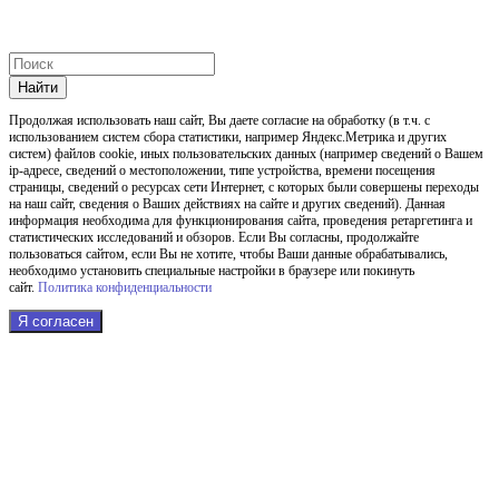
Найти
Продолжая использовать наш cайт, Вы даете согласие на обработку (в т.ч. с
использованием систем сбора статистики, например Яндекс.Метрика и других
систем) файлов cookie, иных пользовательских данных (например сведений о Вашем
ip-адресе, сведений о местоположении, типе устройства, времени посещения
страницы, сведений о ресурсах сети Интернет, с которых были совершены переходы
на наш сайт, сведения о Ваших действиях на сайте и других сведений). Данная
информация необходима для функционирования сайта, проведения ретаргетинга и
статистических исследований и обзоров. Если Вы согласны, продолжайте
пользоваться сайтом, если Вы не хотите, чтобы Ваши данные обрабатывались,
необходимо установить специальные настройки в браузере или покинуть
сайт.
Политика конфиденциальности
Я согласен