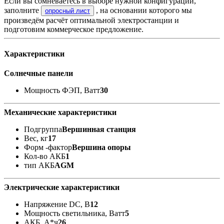
Если вы сомневаетесь в выборе нужной конфигурации,
заполните
, на основании которого мы
опросный лист
произведём расчёт оптимальной электростанции и
подготовим коммерческое предложение.
Характеристики
Солнечные панели
Мощность ФЭП, Ватт
30
Механические характеристики
Подгруппа
Вершинная станция
Вес, кг
17
Форм -фактор
Вершина опоры
Кол-во АКБ
1
тип АКБ
AGM
Электрические характеристики
Напряжение DC, В
12
Мощность светильника, Ватт
5
АКБ, А*ч
26