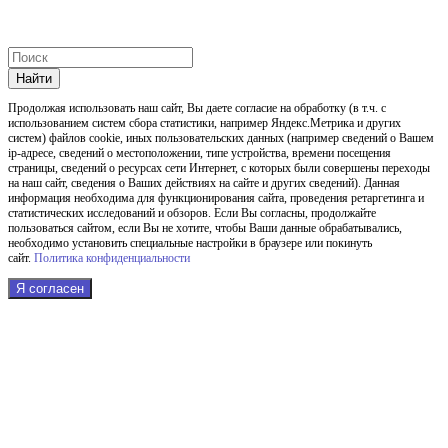
Найти
Продолжая использовать наш cайт, Вы даете согласие на обработку (в т.ч. с
использованием систем сбора статистики, например Яндекс.Метрика и других
систем) файлов cookie, иных пользовательских данных (например сведений о Вашем
ip-адресе, сведений о местоположении, типе устройства, времени посещения
страницы, сведений о ресурсах сети Интернет, с которых были совершены переходы
на наш сайт, сведения о Ваших действиях на сайте и других сведений). Данная
информация необходима для функционирования сайта, проведения ретаргетинга и
статистических исследований и обзоров. Если Вы согласны, продолжайте
пользоваться сайтом, если Вы не хотите, чтобы Ваши данные обрабатывались,
необходимо установить специальные настройки в браузере или покинуть
сайт.
Политика конфиденциальности
Я согласен