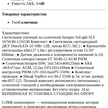
Емкость АКБ, Ач
40
Товарные характеристки
Тип
Солнечная
Характеристики
Светильник уличный на солнечной батарее SoLight SLT
10/50/40-12AGM Комплект: ►Светильник светодиодный
ДКУ DirectLED-10 10Вт 12В, линзы КСС-Л(С) ; ►Кронштейн
светильника mbk127 1,0м с регулируемым углом 15-50°
Ø40мм ; ►Датчик движения и освещенности внешний lx-10;
Солнечная электростанция ST 50/40-12 AGM PWM
►Солнечная батарея-50W, 1шт.545х460x25mm ►АКБ
-40Ач*1шт. AGM, 12,2кг,197x165x169мм ►Солнечный
контроллер PWM-12V-10A/maxPV-150W, ►Комплект
проводов, ►Шкаф TopBox eco 04-2 55/68 ip 54, устан. размер
мм-Ø57-125. Полный комплект автономного светильника с
солнечной станцией и необходимыми электромонтажными и
установочными материалами. Без учета опоры. 24 кг.
ВЕРШИННАЯ УСТАНОВКА СТАНЦИИ НА ОПОРУ
СЛМБ инжиниринг — инновационная компания, которая
проектирует и производит автономные ветро‑солнечные