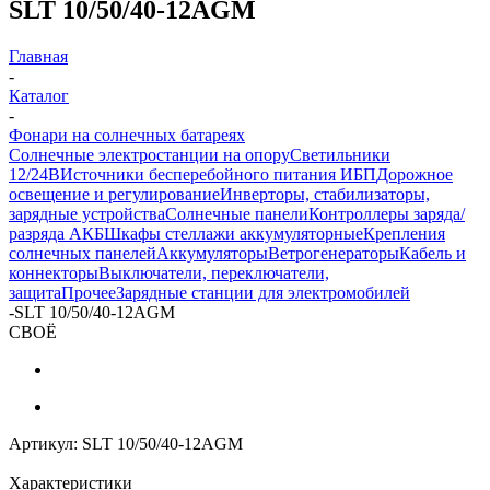
SLT 10/50/40-12AGM
Главная
-
Каталог
-
Фонари на солнечных батареях
Солнечные электростанции на опору
Светильники
12/24В
Источники бесперебойного питания ИБП
Дорожное
освещение и регулирование
Инверторы, стабилизаторы,
зарядные устройства
Солнечные панели
Контроллеры заряда/
разряда АКБ
Шкафы стеллажи аккумуляторные
Крепления
солнечных панелей
Аккумуляторы
Ветрогенераторы
Кабель и
коннекторы
Выключатели, переключатели,
защита
Прочее
Зарядные станции для электромобилей
-
SLT 10/50/40-12AGM
СВОЁ
Артикул:
SLT 10/50/40-12AGM
Характеристики