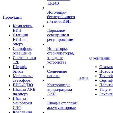
12/24В
Источники
бесперебойного
Продукция
питания ИБП
Комплексы
ВИЭ
Дорожное
Станции
освещение и
ВИЭ на
регулирование
опору
Светофоры,
Инверторы,
освещение
стабилизаторы,
Светильники
зарядные
О компании
12В
устройства
Шериф-
О комп
балки
Солнечные
Новост
Мобильные
панели
Техноб
Цены
светофоры
Сертиф
ВИЭ-СДЗО
Контроллеры
Полити
Шкафы АКБ
заряда/разряда
Услуги
на опору
АКБ
Реквиз
Шкафы-
моноблоки
Шкафы стеллажи
СЭС
аккумуляторные
Крепления