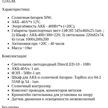
12AGM.
Характеристики:
Солнечная батарея 50W,
АКБ -40А*ч 12V,
Энергоёмкость АКБ - 400Вт*ч (+20С),
Габариты транспортных мест-1)ФЭП 545х460x25-1шт. ;
2) Шкаф с АКБ-400×300×220; 3) светильник 220x82x74;
4) гусак 1000х200х200
Автономия при +20С - 40 часов
Масса ~19кг
Комплектация:
Светильник светодиодный DirectLED-10 - 10Вт
АКБ-40Ач- 1 шт.
ФЭП - 50Вт-1 шт.
Шкаф для АКБ и солнечной батареи- TopBox eco 04-2
55/68 ip 54 - 1шт.
Солнечный контроллер
Комплект проводов, коннекторов метизов
Кронштейн светильника для установки на опору
Датчик движения и освещенности низковольтный
Без опоры.