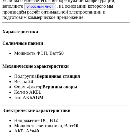
Если вы сомневаетесь в выборе нужной конфигурации,
заполните
, на основании которого мы
опросный лист
произведём расчёт оптимальной электростанции и
подготовим коммерческое предложение.
Характеристики
Солнечные панели
Мощность ФЭП, Ватт
50
Механические характеристики
Подгруппа
Вершинная станция
Вес, кг
24
Форм -фактор
Вершина опоры
Кол-во АКБ
1
тип АКБ
AGM
Электрические характеристики
Напряжение DC, В
12
Мощность светильника, Ватт
10
АКБ, А*ч
40