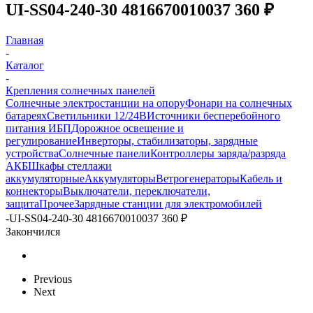
UI-SS04-240-30 4816670010037 360 ₽
Главная
-
Каталог
-
Крепления солнечных панелей
Солнечные электростанции на опору
Фонари на солнечных
батареях
Светильники 12/24В
Источники бесперебойного
питания ИБП
Дорожное освещение и
регулирование
Инверторы, стабилизаторы, зарядные
устройства
Солнечные панели
Контроллеры заряда/разряда
АКБ
Шкафы стеллажи
аккумуляторные
Аккумуляторы
Ветрогенераторы
Кабель и
коннекторы
Выключатели, переключатели,
защита
Прочее
Зарядные станции для электромобилей
-
UI-SS04-240-30 4816670010037 360 ₽
Закончился
Previous
Next