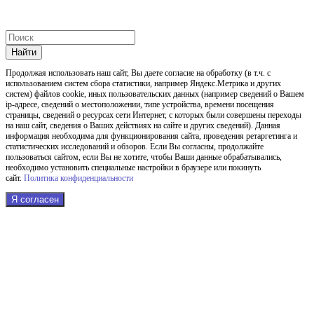
Найти
Продолжая использовать наш cайт, Вы даете согласие на обработку (в т.ч. с
использованием систем сбора статистики, например Яндекс.Метрика и других
систем) файлов cookie, иных пользовательских данных (например сведений о Вашем
ip-адресе, сведений о местоположении, типе устройства, времени посещения
страницы, сведений о ресурсах сети Интернет, с которых были совершены переходы
на наш сайт, сведения о Ваших действиях на сайте и других сведений). Данная
информация необходима для функционирования сайта, проведения ретаргетинга и
статистических исследований и обзоров. Если Вы согласны, продолжайте
пользоваться сайтом, если Вы не хотите, чтобы Ваши данные обрабатывались,
необходимо установить специальные настройки в браузере или покинуть
сайт.
Политика конфиденциальности
Я согласен