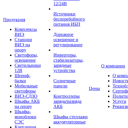
12/24В
Источники
бесперебойного
Продукция
питания ИБП
Комплексы
ВИЭ
Дорожное
Станции
освещение и
ВИЭ на
регулирование
опору
Светофоры,
Инверторы,
освещение
стабилизаторы,
Светильники
зарядные
О компании
12В
устройства
Шериф-
О комп
балки
Солнечные
Новост
Мобильные
панели
Техноб
Цены
светофоры
Сертиф
ВИЭ-СДЗО
Контроллеры
Полити
Шкафы АКБ
заряда/разряда
Услуги
на опору
АКБ
Реквиз
Шкафы-
моноблоки
Шкафы стеллажи
СЭС
аккумуляторные
Крепления