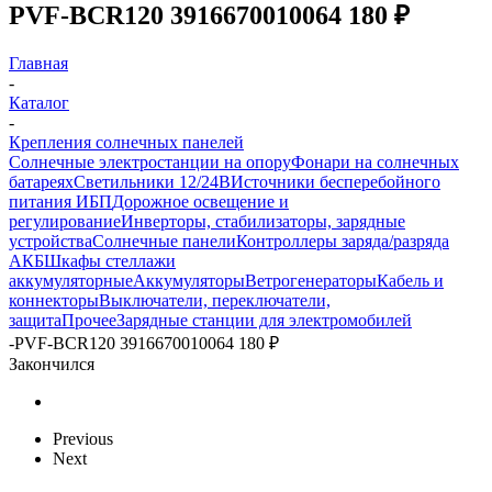
PVF-BCR120 3916670010064 180 ₽
Главная
-
Каталог
-
Крепления солнечных панелей
Солнечные электростанции на опору
Фонари на солнечных
батареях
Светильники 12/24В
Источники бесперебойного
питания ИБП
Дорожное освещение и
регулирование
Инверторы, стабилизаторы, зарядные
устройства
Солнечные панели
Контроллеры заряда/разряда
АКБ
Шкафы стеллажи
аккумуляторные
Аккумуляторы
Ветрогенераторы
Кабель и
коннекторы
Выключатели, переключатели,
защита
Прочее
Зарядные станции для электромобилей
-
PVF-BCR120 3916670010064 180 ₽
Закончился
Previous
Next