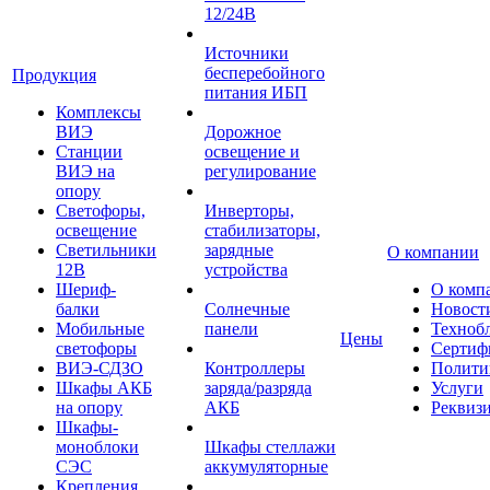
12/24В
Источники
бесперебойного
Продукция
питания ИБП
Комплексы
ВИЭ
Дорожное
Станции
освещение и
ВИЭ на
регулирование
опору
Светофоры,
Инверторы,
освещение
стабилизаторы,
Светильники
зарядные
О компании
12В
устройства
Шериф-
О комп
балки
Солнечные
Новост
Мобильные
панели
Техноб
Цены
светофоры
Сертиф
ВИЭ-СДЗО
Контроллеры
Полити
Шкафы АКБ
заряда/разряда
Услуги
на опору
АКБ
Реквиз
Шкафы-
моноблоки
Шкафы стеллажи
СЭС
аккумуляторные
Крепления