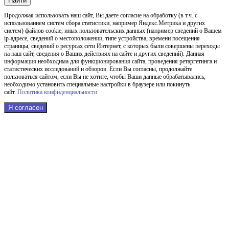
Найти
Продолжая использовать наш cайт, Вы даете согласие на обработку (в т.ч. с
использованием систем сбора статистики, например Яндекс.Метрика и других
систем) файлов cookie, иных пользовательских данных (например сведений о Вашем
ip-адресе, сведений о местоположении, типе устройства, времени посещения
страницы, сведений о ресурсах сети Интернет, с которых были совершены переходы
на наш сайт, сведения о Ваших действиях на сайте и других сведений). Данная
информация необходима для функционирования сайта, проведения ретаргетинга и
статистических исследований и обзоров. Если Вы согласны, продолжайте
пользоваться сайтом, если Вы не хотите, чтобы Ваши данные обрабатывались,
необходимо установить специальные настройки в браузере или покинуть
сайт.
Политика конфиденциальности
Я согласен