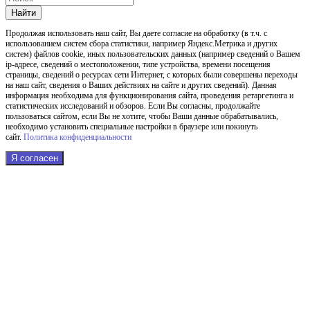
Найти
Продолжая использовать наш cайт, Вы даете согласие на обработку (в т.ч. с
использованием систем сбора статистики, например Яндекс.Метрика и других
систем) файлов cookie, иных пользовательских данных (например сведений о Вашем
ip-адресе, сведений о местоположении, типе устройства, времени посещения
страницы, сведений о ресурсах сети Интернет, с которых были совершены переходы
на наш сайт, сведения о Ваших действиях на сайте и других сведений). Данная
информация необходима для функционирования сайта, проведения ретаргетинга и
статистических исследований и обзоров. Если Вы согласны, продолжайте
пользоваться сайтом, если Вы не хотите, чтобы Ваши данные обрабатывались,
необходимо установить специальные настройки в браузере или покинуть
сайт.
Политика конфиденциальности
Я согласен