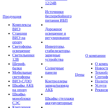
12/24В
Источники
бесперебойного
Продукция
питания ИБП
Комплексы
ВИЭ
Дорожное
Станции
освещение и
ВИЭ на
регулирование
опору
Светофоры,
Инверторы,
освещение
стабилизаторы,
Светильники
зарядные
О компании
12В
устройства
Шериф-
О комп
балки
Солнечные
Новост
Мобильные
панели
Техноб
Цены
светофоры
Сертиф
ВИЭ-СДЗО
Контроллеры
Полити
Шкафы АКБ
заряда/разряда
Услуги
на опору
АКБ
Реквиз
Шкафы-
моноблоки
Шкафы стеллажи
СЭС
аккумуляторные
Крепления