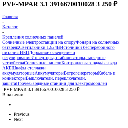
PVF-MPAR 3.1 3916670010028 3 250 ₽
Главная
-
Каталог
-
Крепления солнечных панелей
Солнечные электростанции на опору
Фонари на солнечных
батареях
Светильники 12/24В
Источники бесперебойного
питания ИБП
Дорожное освещение и
регулирование
Инверторы, стабилизаторы, зарядные
устройства
Солнечные панели
Контроллеры заряда/разряда
АКБ
Шкафы стеллажи
аккумуляторные
Аккумуляторы
Ветрогенераторы
Кабель и
коннекторы
Выключатели, переключатели,
защита
Прочее
Зарядные станции для электромобилей
-
PVF-MPAR 3.1 3916670010028 3 250 ₽
В наличии
Previous
Next