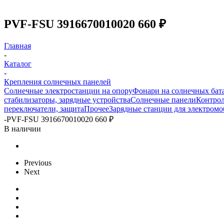
PVF-FSU 3916670010020 660 ₽
Главная
-
Каталог
-
Крепления солнечных панелей
Солнечные электростанции на опору
Фонари на солнечных бат
стабилизаторы, зарядные устройства
Солнечные панели
Контрол
переключатели, защита
Прочее
Зарядные станции для электром
-
PVF-FSU 3916670010020 660 ₽
В наличии
Previous
Next