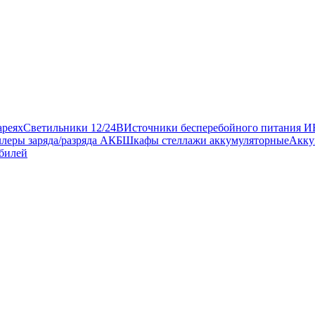
ареях
Светильники 12/24В
Источники бесперебойного питания 
леры заряда/разряда АКБ
Шкафы стеллажи аккумуляторные
Акку
обилей