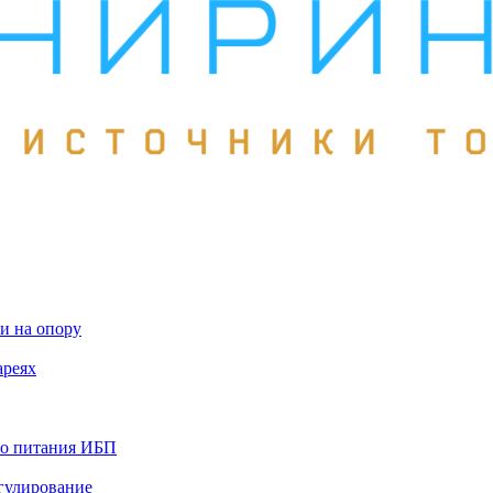
и на опору
ареях
го питания ИБП
гулирование