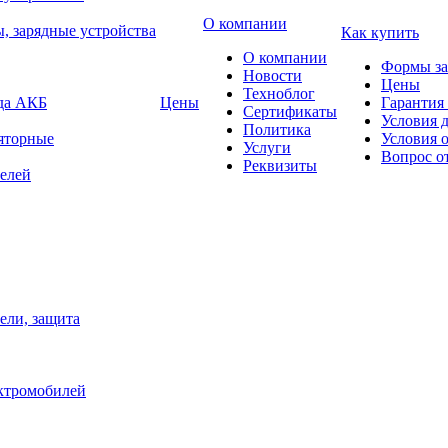
О компании
, зарядные устройства
Как купить
О компании
Формы за
Новости
Цены
Техноблог
яда АКБ
Цены
Гарантия 
Сертификаты
Условия 
Политика
яторные
Условия 
Услуги
Вопрос о
Реквизиты
елей
ели, защита
ектромобилей