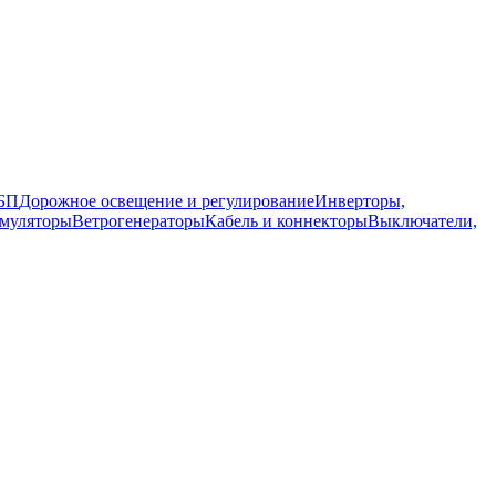
ИБП
Дорожное освещение и регулирование
Инверторы,
муляторы
Ветрогенераторы
Кабель и коннекторы
Выключатели,