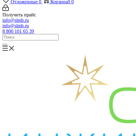
Отложенные
0
Корзина
0
0
Получить прайс
info@slmb.ru
info@slmb.ru
8 800 101 65 39