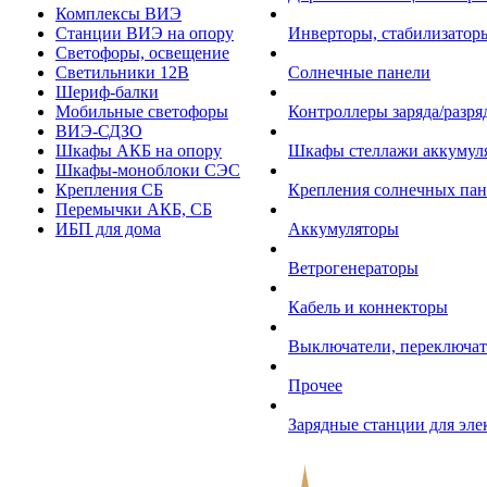
Комплексы ВИЭ
Станции ВИЭ на опору
Инверторы, стабилизаторы
Светофоры, освещение
Светильники 12В
Солнечные панели
Шериф-балки
Мобильные светофоры
Контроллеры заряда/разр
ВИЭ-СДЗО
Шкафы АКБ на опору
Шкафы стеллажи аккумул
Шкафы-моноблоки СЭС
Крепления СБ
Крепления солнечных пан
Перемычки АКБ, СБ
ИБП для дома
Аккумуляторы
Ветрогенераторы
Кабель и коннекторы
Выключатели, переключат
Прочее
Зарядные станции для эл