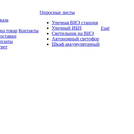
Опросные листы
каза
Уличная ВИЭ станция
Уличный ИБП
Ещё
на товар
Контакты
Светильник на ВИЭ
доставки
Автономный светофор
оплаты
Шкаф аккумуляторный
твет