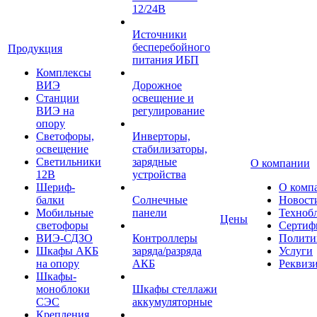
12/24В
Источники
бесперебойного
Продукция
питания ИБП
Комплексы
ВИЭ
Дорожное
Станции
освещение и
ВИЭ на
регулирование
опору
Светофоры,
Инверторы,
освещение
стабилизаторы,
Светильники
зарядные
О компании
12В
устройства
Шериф-
О комп
балки
Солнечные
Новост
Мобильные
панели
Техноб
Цены
светофоры
Сертиф
ВИЭ-СДЗО
Контроллеры
Полити
Шкафы АКБ
заряда/разряда
Услуги
на опору
АКБ
Реквиз
Шкафы-
моноблоки
Шкафы стеллажи
СЭС
аккумуляторные
Крепления