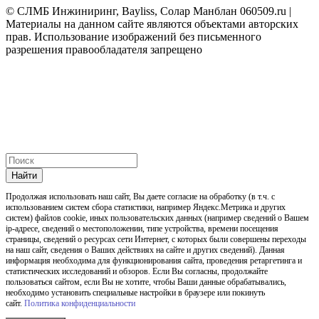
© СЛМБ Инжиниринг, Bayliss, Солар Манблан 060509.ru |
Материалы на данном сайте являются объектами авторских
прав. Использование изображений без письменного
разрешения правообладателя запрещено
Найти
Продолжая использовать наш cайт, Вы даете согласие на обработку (в т.ч. с
использованием систем сбора статистики, например Яндекс.Метрика и других
систем) файлов cookie, иных пользовательских данных (например сведений о Вашем
ip-адресе, сведений о местоположении, типе устройства, времени посещения
страницы, сведений о ресурсах сети Интернет, с которых были совершены переходы
на наш сайт, сведения о Ваших действиях на сайте и других сведений). Данная
информация необходима для функционирования сайта, проведения ретаргетинга и
статистических исследований и обзоров. Если Вы согласны, продолжайте
пользоваться сайтом, если Вы не хотите, чтобы Ваши данные обрабатывались,
необходимо установить специальные настройки в браузере или покинуть
сайт.
Политика конфиденциальности