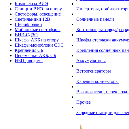
Комплексы ВИЭ
Станции ВИЭ на опору
Инверторы, стабилизаторы
Светофоры, освещение
Светильники 12В
Солнечные панели
Шериф-балки
Мобильные светофоры
Контроллеры заряда/разр
ВИЭ-СДЗО
Шкафы АКБ на опору
Шкафы стеллажи аккумул
Шкафы-моноблоки СЭС
Крепления СБ
Крепления солнечных пан
Перемычки АКБ, СБ
ИБП для дома
Аккумуляторы
Ветрогенераторы
Кабель и коннекторы
Выключатели, переключат
Прочее
Зарядные станции для эл