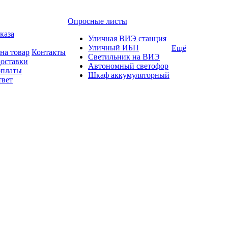
Опросные листы
каза
Уличная ВИЭ станция
Уличный ИБП
Ещё
на товар
Контакты
Светильник на ВИЭ
доставки
Автономный светофор
оплаты
Шкаф аккумуляторный
твет