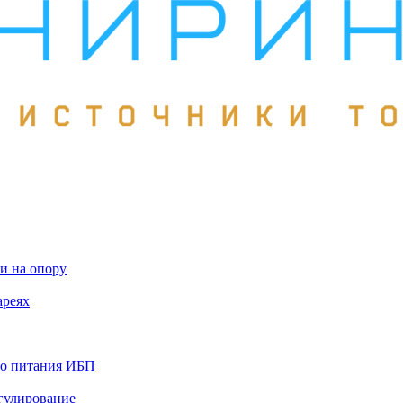
и на опору
ареях
го питания ИБП
гулирование