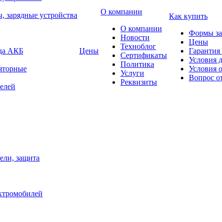
О компании
, зарядные устройства
Как купить
О компании
Формы за
Новости
Цены
Техноблог
яда АКБ
Цены
Гарантия 
Сертификаты
Условия 
Политика
яторные
Условия 
Услуги
Вопрос о
Реквизиты
елей
ели, защита
ектромобилей