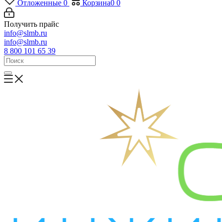
Отложенные
0
Корзина
0
0
Получить прайс
info@slmb.ru
info@slmb.ru
8 800 101 65 39