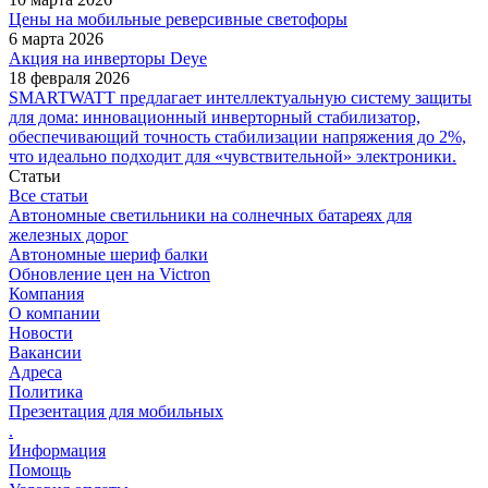
Цены на мобильные реверсивные светофоры
6 марта 2026
Акция на инверторы Deye
18 февраля 2026
SMARTWATT предлагает интеллектуальную систему защиты
для дома: инновационный инверторный стабилизатор,
обеспечивающий точность стабилизации напряжения до 2%,
что идеально подходит для «чувствительной» электроники.
Статьи
Все статьи
Автономные светильники на солнечных батареях для
железных дорог
Автономные шериф балки
Обновление цен на Victron
Компания
О компании
Новости
Вакансии
Адреса
Политика
Презентация для мобильных
.
Информация
Помощь