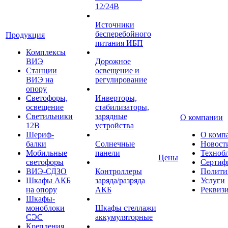
12/24В
Источники
бесперебойного
Продукция
питания ИБП
Комплексы
ВИЭ
Дорожное
Станции
освещение и
ВИЭ на
регулирование
опору
Светофоры,
Инверторы,
освещение
стабилизаторы,
Светильники
зарядные
О компании
12В
устройства
Шериф-
О комп
балки
Солнечные
Новост
Мобильные
панели
Техноб
Цены
светофоры
Сертиф
ВИЭ-СДЗО
Контроллеры
Полити
Шкафы АКБ
заряда/разряда
Услуги
на опору
АКБ
Реквиз
Шкафы-
моноблоки
Шкафы стеллажи
СЭС
аккумуляторные
Крепления