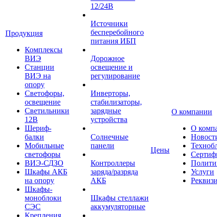
12/24В
Источники
бесперебойного
Продукция
питания ИБП
Комплексы
ВИЭ
Дорожное
Станции
освещение и
ВИЭ на
регулирование
опору
Светофоры,
Инверторы,
освещение
стабилизаторы,
Светильники
зарядные
О компании
12В
устройства
Шериф-
О комп
балки
Солнечные
Новост
Мобильные
панели
Техноб
Цены
светофоры
Сертиф
ВИЭ-СДЗО
Контроллеры
Полити
Шкафы АКБ
заряда/разряда
Услуги
на опору
АКБ
Реквиз
Шкафы-
моноблоки
Шкафы стеллажи
СЭС
аккумуляторные
Крепления