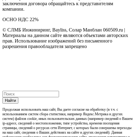
заключения договора обращайтесь к представителям
компании.
ОСНО НДС 22%
© СЛМБ Инжиниринг, Bayliss, Солар Манблан 060509.ru |
Материалы на данном сайте являются объектами авторских
прав. Использование изображений без письменного
разрешения правообладателя запрещено
Найти
Продолжая использовать наш cайт, Вы даете согласие на обработку (в т.ч. с
использованием систем сбора статистики, например Яндекс.Метрика и других
систем) файлов cookie, иных пользовательских данных (например сведений о Вашем
ip-адресе, сведений о местоположении, типе устройства, времени посещения
страницы, сведений о ресурсах сети Интернет, с которых были совершены переходы
на наш сайт, сведения о Ваших действиях на сайте и других сведений). Данная
информация необходима для функционирования сайта, проведения ретаргетинга и