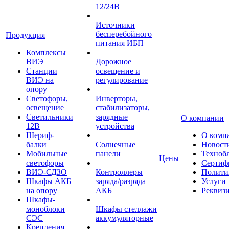
12/24В
Источники
бесперебойного
Продукция
питания ИБП
Комплексы
ВИЭ
Дорожное
Станции
освещение и
ВИЭ на
регулирование
опору
Светофоры,
Инверторы,
освещение
стабилизаторы,
Светильники
зарядные
О компании
12В
устройства
Шериф-
О комп
балки
Солнечные
Новост
Мобильные
панели
Техноб
Цены
светофоры
Сертиф
ВИЭ-СДЗО
Контроллеры
Полити
Шкафы АКБ
заряда/разряда
Услуги
на опору
АКБ
Реквиз
Шкафы-
моноблоки
Шкафы стеллажи
СЭС
аккумуляторные
Крепления