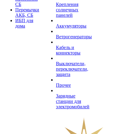
СБ
Крепления
Перемычки
солнечных
АКБ, СБ
панелей
ИБП для
дома
Аккумуляторы
Ветрогенераторы
Кабель и
коннекторы
Выключатели,
переключатели,
защита
Прочее
Зарядные
станции для
электромобилей