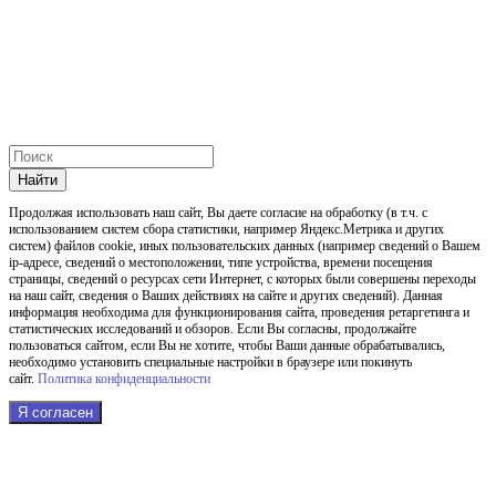
Найти
Продолжая использовать наш cайт, Вы даете согласие на обработку (в т.ч. с
использованием систем сбора статистики, например Яндекс.Метрика и других
систем) файлов cookie, иных пользовательских данных (например сведений о Вашем
ip-адресе, сведений о местоположении, типе устройства, времени посещения
страницы, сведений о ресурсах сети Интернет, с которых были совершены переходы
на наш сайт, сведения о Ваших действиях на сайте и других сведений). Данная
информация необходима для функционирования сайта, проведения ретаргетинга и
статистических исследований и обзоров. Если Вы согласны, продолжайте
пользоваться сайтом, если Вы не хотите, чтобы Ваши данные обрабатывались,
необходимо установить специальные настройки в браузере или покинуть
сайт.
Политика конфиденциальности
Я согласен