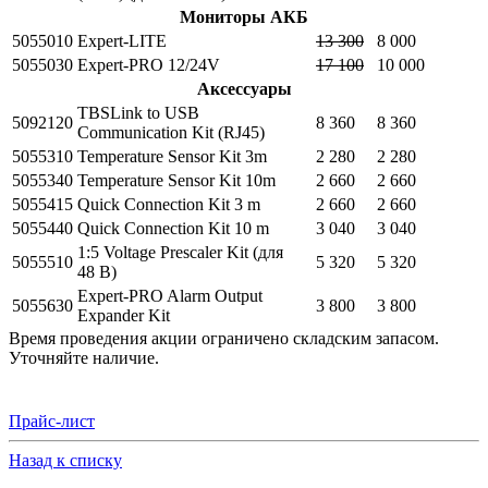
Мониторы АКБ
5055010
Expert-LITE
13 300
8 000
5055030
Expert-PRO 12/24V
17 100
10 000
Аксессуары
TBSLink to USB
5092120
8 360
8 360
Communication Kit (RJ45)
5055310
Temperature Sensor Kit 3m
2 280
2 280
5055340
Temperature Sensor Kit 10m
2 660
2 660
5055415
Quick Connection Kit 3 m
2 660
2 660
5055440
Quick Connection Kit 10 m
3 040
3 040
1:5 Voltage Prescaler Kit (для
5055510
5 320
5 320
48 В)
Expert-PRO Alarm Output
5055630
3 800
3 800
Expander Kit
Время проведения акции ограничено складским запасом.
Уточняйте наличие.
Прайс-лист
Назад к списку