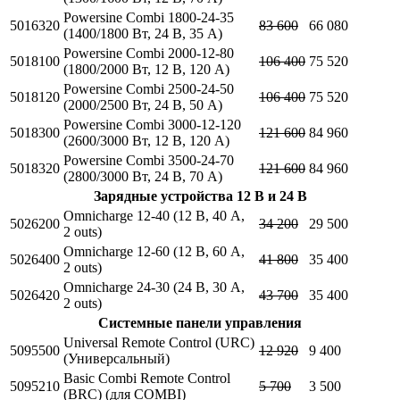
Powersine Combi
1800-24-35
5016320
83 600
66 080
(1400/1800 Вт, 24 В, 35 А)
Powersine Combi
2000-12-80
5018100
106 400
75 520
(1800/2000 Вт, 12 В, 120 А)
Powersine Combi
2500-24-50
5018120
106 400
75 520
(2000/2500 Вт, 24 В, 50 А)
Powersine Combi
3000-12-120
5018300
121 600
84 960
(2600/3000 Вт, 12 В, 120 А)
Powersine Combi
3500-24-70
5018320
121 600
84 960
(2800/3000 Вт, 24 В, 70 А)
Зарядные устройства 12 В и 24 В
Omnicharge
12-40
(12 В, 40 А,
5026200
34 200
29 500
2 outs)
Omnicharge
12-60
(12 В, 60 А,
5026400
41 800
35 400
2 outs)
Omnicharge
24-30
(24 В, 30 А,
5026420
43 700
35 400
2 outs)
Системные панели управления
Universal Remote Control (URC)
5095500
12 920
9 400
(Универсальный)
Basic Combi Remote Control
5095210
5 700
3 500
(BRC) (для COMBI)