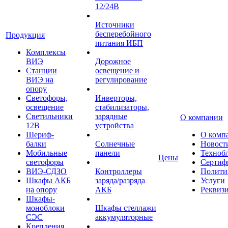
12/24В
Источники
бесперебойного
Продукция
питания ИБП
Комплексы
ВИЭ
Дорожное
Станции
освещение и
ВИЭ на
регулирование
опору
Светофоры,
Инверторы,
освещение
стабилизаторы,
Светильники
зарядные
О компании
12В
устройства
Шериф-
О комп
балки
Солнечные
Новост
Мобильные
панели
Техноб
Цены
светофоры
Сертиф
ВИЭ-СДЗО
Контроллеры
Полити
Шкафы АКБ
заряда/разряда
Услуги
на опору
АКБ
Реквиз
Шкафы-
моноблоки
Шкафы стеллажи
СЭС
аккумуляторные
Крепления