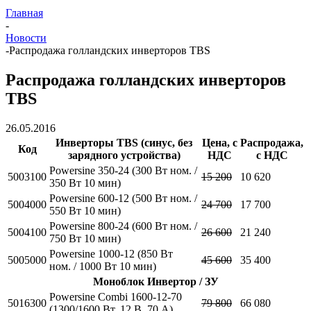
Главная
-
Новости
-
Распродажа голландских инверторов TBS
Распродажа голландских инверторов
TBS
26.05.2016
Инверторы TBS (синус, без
Цена, с
Распродажа,
Код
зарядного устройства)
НДС
с НДС
Powersine
350-24
(300 Вт ном. /
5003100
15 200
10 620
350 Вт 10 мин)
Powersine
600-12
(500 Вт ном. /
5004000
24 700
17 700
550 Вт 10 мин)
Powersine
800-24
(600 Вт ном. /
5004100
26 600
21 240
750 Вт 10 мин)
Powersine
1000-12
(850 Вт
5005000
45 600
35 400
ном. / 1000 Вт 10 мин)
Моноблок Инвертор / ЗУ
Powersine Combi
1600-12-70
5016300
79 800
66 080
(1300/1600 Вт, 12 В, 70 А)