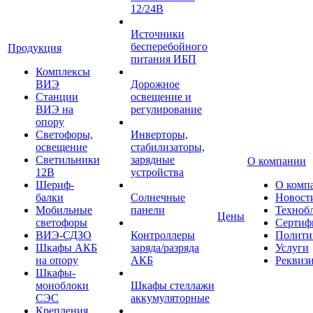
12/24В
Источники
бесперебойного
Продукция
питания ИБП
Комплексы
ВИЭ
Дорожное
Станции
освещение и
ВИЭ на
регулирование
опору
Светофоры,
Инверторы,
освещение
стабилизаторы,
Светильники
зарядные
О компании
12В
устройства
Шериф-
О комп
балки
Солнечные
Новост
Мобильные
панели
Техноб
Цены
светофоры
Сертиф
ВИЭ-СДЗО
Контроллеры
Полити
Шкафы АКБ
заряда/разряда
Услуги
на опору
АКБ
Реквиз
Шкафы-
моноблоки
Шкафы стеллажи
СЭС
аккумуляторные
Крепления