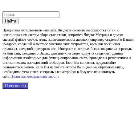
Найти
Продолжая использовать наш cайт, Вы даете согласие на обработку (в т.ч. с
использованием систем сбора статистики, например Яндекс.Метрика и других
систем) файлов cookie, иных пользовательских данных (например сведений о Вашем
ip-адресе, сведений о местоположении, типе устройства, времени посещения
страницы, сведений о ресурсах сети Интернет, с которых были совершены переходы
на наш сайт, сведения о Ваших действиях на сайте и других сведений). Данная
информация необходима для функционирования сайта, проведения ретаргетинга и
статистических исследований и обзоров. Если Вы согласны, продолжайте
пользоваться сайтом, если Вы не хотите, чтобы Ваши данные обрабатывались,
необходимо установить специальные настройки в браузере или покинуть
сайт.
Политика конфиденциальности
Я согласен