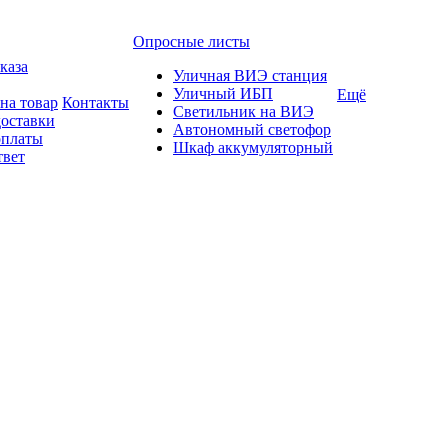
Опросные листы
каза
Уличная ВИЭ станция
Уличный ИБП
Ещё
на товар
Контакты
Светильник на ВИЭ
доставки
Автономный светофор
оплаты
Шкаф аккумуляторный
твет