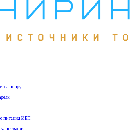
и на опору
ареях
го питания ИБП
гулирование