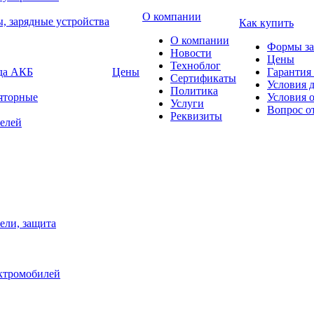
О компании
, зарядные устройства
Как купить
О компании
Формы за
Новости
Цены
Техноблог
яда АКБ
Цены
Гарантия 
Сертификаты
Условия 
Политика
яторные
Условия 
Услуги
Вопрос о
Реквизиты
елей
ели, защита
ектромобилей