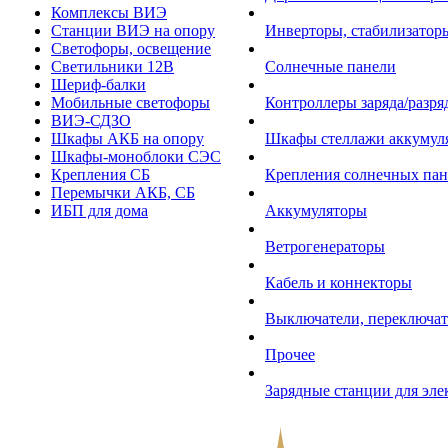
Комплексы ВИЭ
Станции ВИЭ на опору
Инверторы, стабилизаторы
Светофоры, освещение
Светильники 12В
Солнечные панели
Шериф-балки
Мобильные светофоры
Контроллеры заряда/разр
ВИЭ-СДЗО
Шкафы АКБ на опору
Шкафы стеллажи аккумул
Шкафы-моноблоки СЭС
Крепления СБ
Крепления солнечных пан
Перемычки АКБ, СБ
ИБП для дома
Аккумуляторы
Ветрогенераторы
Кабель и коннекторы
Выключатели, переключат
Прочее
Зарядные станции для эл