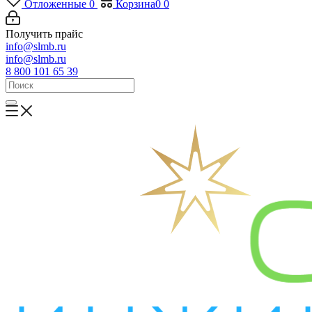
Отложенные
0
Корзина
0
0
Получить прайс
info@slmb.ru
info@slmb.ru
8 800 101 65 39