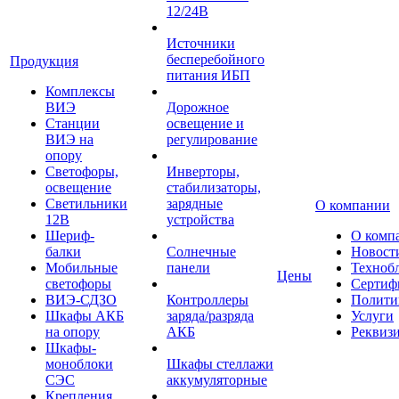
12/24В
Источники
бесперебойного
Продукция
питания ИБП
Комплексы
ВИЭ
Дорожное
Станции
освещение и
ВИЭ на
регулирование
опору
Светофоры,
Инверторы,
освещение
стабилизаторы,
Светильники
зарядные
О компании
12В
устройства
Шериф-
О комп
балки
Солнечные
Новост
Мобильные
панели
Техноб
Цены
светофоры
Сертиф
ВИЭ-СДЗО
Контроллеры
Полити
Шкафы АКБ
заряда/разряда
Услуги
на опору
АКБ
Реквиз
Шкафы-
моноблоки
Шкафы стеллажи
СЭС
аккумуляторные
Крепления